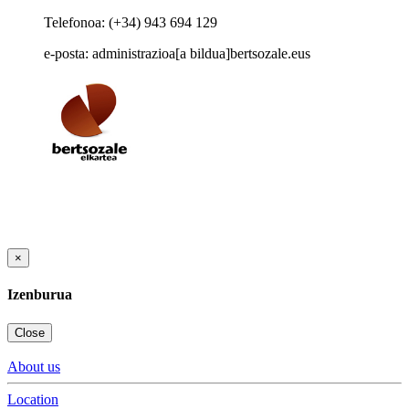
Telefonoa: (+34) 943 694 129
e-posta: administrazioa[a bildua]bertsozale.eus
×
Izenburua
Close
About us
Location