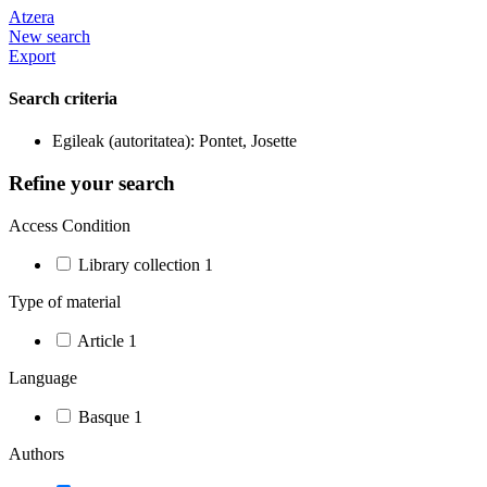
Atzera
New search
Export
Search criteria
Egileak (autoritatea): Pontet, Josette
Refine your search
Access Condition
Library collection
1
Type of material
Article
1
Language
Basque
1
Authors