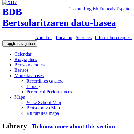
BDB
Euskara
English
Français
Español
Bertsolaritzaren datu-basea
About us
|
Location
|
Services
|
Information request
Toggle navigation
Calendar
Biographies
Bertso melodies
Bertsos
More databases
Recordings catalog
Library
Periodical Performances
Maps
Verse School Map
Bertsolaritza Map
Kulturartea mapa
Library
To know more about this section