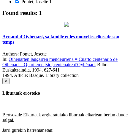
Pontet, Josette
1
Found results: 1
Arnaud d'Oyhenart, sa famille et les nouvelles elites de son
temps
Authors:
Pontet, Josette
In:
Oihenarten laugarren mendeurrena = Cuarto centenario de
Oihenart = Quartième [sic] centenaire d'Oyhénart
, Bilbo:
Euskaltzaindia, 1994, 627-641
1994.
Article: Basque. Library collection
×
Liburuak erosteko
Bertsozale Elkarteak argitaratutako liburuak elkartean bertan daude
salgai.
Jarri gurekin harremanetan: