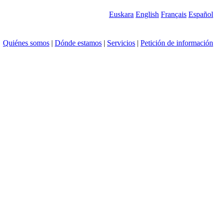
Euskara
English
Français
Español
Quiénes somos
|
Dónde estamos
|
Servicios
|
Petición de información