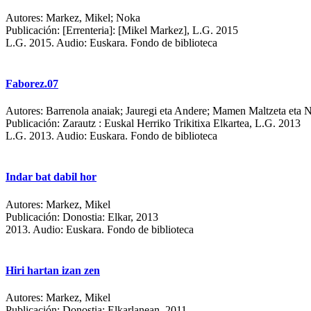
Autores:
Markez, Mikel; Noka
Publicación:
[Errenteria]: [Mikel Markez], L.G. 2015
L.G. 2015.
Audio: Euskara. Fondo de biblioteca
Faborez.07
Autores:
Barrenola anaiak; Jauregi eta Andere; Mamen Maltzeta eta 
Publicación:
Zarautz : Euskal Herriko Trikitixa Elkartea, L.G. 2013
L.G. 2013.
Audio: Euskara. Fondo de biblioteca
Indar bat dabil hor
Autores:
Markez, Mikel
Publicación:
Donostia: Elkar, 2013
2013.
Audio: Euskara. Fondo de biblioteca
Hiri hartan izan zen
Autores:
Markez, Mikel
Publicación:
Donostia: Elkarlanean, 2011