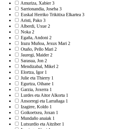
Amuriza, Xabier
3
Sarrionandia, Joseba
3
Euskal Herriko Trikitixa Elkartea
3
Aristi, Pako
3
Alberdi, Uxue
2
Noka
2
Egaña, Andoni
2
Irazu Muñoa, Jexux Mari
2
Otaño, Pello Mari
2
Jauregi, Maider
2
Sarasua, Jon
2
Mendizabal, Mikel
2
Elortza, Igor
1
Julie eta Thierry
1
Egurtza, Oihane
1
Garzia, Joxerra
1
Lurdes eta Aitor Alkorta
1
Ansorregi eta Larrañaga
1
Izagirre, Koldo
1
Goikoetxea, Joxan
1
Mundaño anaiak
1
Lutxurdio eta Aitziber
1