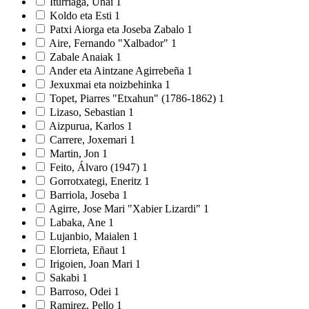
Iturriaga, Unai
1
Koldo eta Esti
1
Patxi Aiorga eta Joseba Zabalo
1
Aire, Fernando "Xalbador"
1
Zabale Anaiak
1
Ander eta Aintzane Agirrebeña
1
Jexuxmai eta noizbehinka
1
Topet, Piarres "Etxahun" (1786-1862)
1
Lizaso, Sebastian
1
Aizpurua, Karlos
1
Carrere, Joxemari
1
Martin, Jon
1
Feito, Álvaro (1947)
1
Gorrotxategi, Eneritz
1
Barriola, Joseba
1
Agirre, Jose Mari "Xabier Lizardi"
1
Labaka, Ane
1
Lujanbio, Maialen
1
Elorrieta, Eñaut
1
Irigoien, Joan Mari
1
Sakabi
1
Barroso, Odei
1
Ramirez, Pello
1