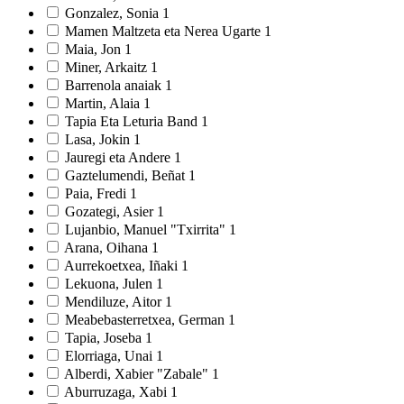
Gonzalez, Sonia
1
Mamen Maltzeta eta Nerea Ugarte
1
Maia, Jon
1
Miner, Arkaitz
1
Barrenola anaiak
1
Martin, Alaia
1
Tapia Eta Leturia Band
1
Lasa, Jokin
1
Jauregi eta Andere
1
Gaztelumendi, Beñat
1
Paia, Fredi
1
Gozategi, Asier
1
Lujanbio, Manuel "Txirrita"
1
Arana, Oihana
1
Aurrekoetxea, Iñaki
1
Lekuona, Julen
1
Mendiluze, Aitor
1
Meabebasterretxea, German
1
Tapia, Joseba
1
Elorriaga, Unai
1
Alberdi, Xabier "Zabale"
1
Aburruzaga, Xabi
1