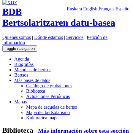
BDB
Euskara
English
Français
Español
Bertsolaritzaren datu-basea
Quiénes somos
|
Dónde estamos
|
Servicios
|
Petición de
información
Toggle navigation
Agenda
Biografías
Melodías de bertsos
Bertsos
Más bases de datos
Catálogo de grabaciones
Biblioteca
Actuaciones Periódicas
Mapas
Mapa de escuelas de bertso
Mapa del bertsolarismo
Kulturartea mapa
Biblioteca
Más información sobre esta sección