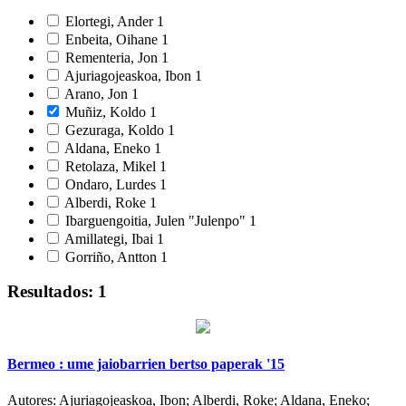
Elortegi, Ander
1
Enbeita, Oihane
1
Rementeria, Jon
1
Ajuriagojeaskoa, Ibon
1
Arano, Jon
1
Muñiz, Koldo
1
Gezuraga, Koldo
1
Aldana, Eneko
1
Retolaza, Mikel
1
Ondaro, Lurdes
1
Alberdi, Roke
1
Ibarguengoitia, Julen "Julenpo"
1
Amillategi, Ibai
1
Gorriño, Antton
1
Resultados: 1
Bermeo : ume jaiobarrien bertso paperak '15
Autores:
Ajuriagojeaskoa, Ibon; Alberdi, Roke; Aldana, Eneko;