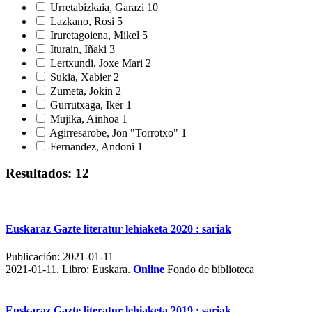
Urretabizkaia, Garazi
10
Lazkano, Rosi
5
Iruretagoiena, Mikel
5
Iturain, Iñaki
3
Lertxundi, Joxe Mari
2
Sukia, Xabier
2
Zumeta, Jokin
2
Gurrutxaga, Iker
1
Mujika, Ainhoa
1
Agirresarobe, Jon "Torrotxo"
1
Fernandez, Andoni
1
Resultados: 12
Euskaraz Gazte literatur lehiaketa 2020 : sariak
Publicación:
2021-01-11
2021-01-11.
Libro: Euskara.
Online
Fondo de biblioteca
Euskaraz Gazte literatur lehiaketa 2019 : sariak