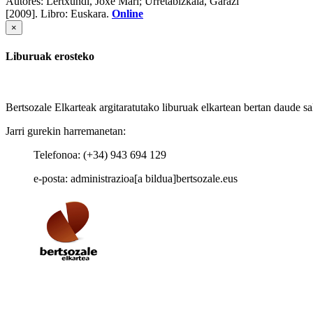
Autores:
Lertxundi, Joxe Mari; Urretabizkaia, Garazi
[2009].
Libro: Euskara.
Online
×
Liburuak erosteko
Bertsozale Elkarteak argitaratutako liburuak elkartean bertan daude sa
Jarri gurekin harremanetan:
Telefonoa: (+34) 943 694 129
e-posta: administrazioa[a bildua]bertsozale.eus