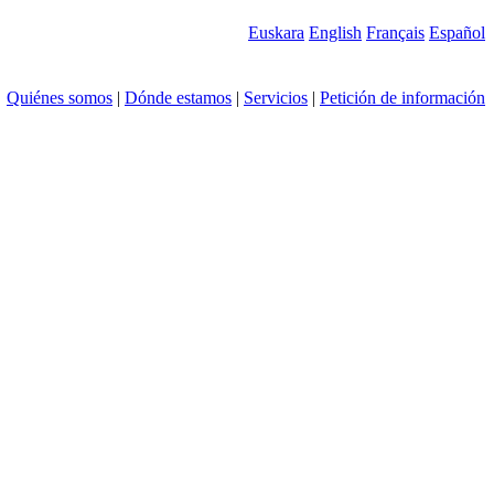
Euskara
English
Français
Español
Quiénes somos
|
Dónde estamos
|
Servicios
|
Petición de información