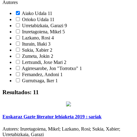
Autores
Aiako Udala
11
Orioko Udala
11
Urretabizkaia, Garazi
9
Iruretagoiena, Mikel
5
Lazkano, Rosi
4
Iturain, Iñaki
3
Sukia, Xabier
2
Zumeta, Jokin
2
Lertxundi, Joxe Mari
2
Agirresarobe, Jon "Torrotxo"
1
Fernandez, Andoni
1
Gurrutxaga, Iker
1
Resultados: 11
Euskaraz Gazte literatur lehiaketa 2019 : sariak
Autores:
Iruretagoiena, Mikel; Lazkano, Rosi; Sukia, Xabier;
Urretabizkaia, Garazi