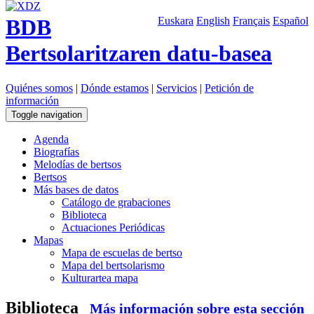
BDB
Euskara
English
Français
Español
Bertsolaritzaren datu-basea
Quiénes somos
|
Dónde estamos
|
Servicios
|
Petición de
información
Toggle navigation
Agenda
Biografías
Melodías de bertsos
Bertsos
Más bases de datos
Catálogo de grabaciones
Biblioteca
Actuaciones Periódicas
Mapas
Mapa de escuelas de bertso
Mapa del bertsolarismo
Kulturartea mapa
Biblioteca
Más información sobre esta sección