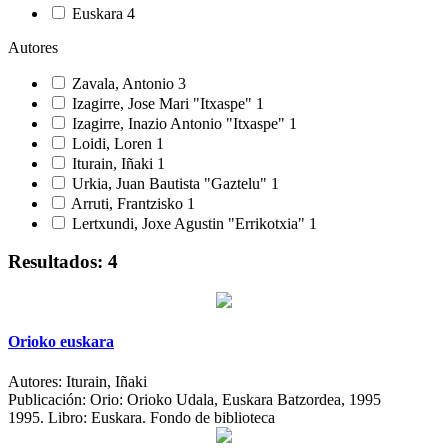
Euskara
4
Autores
Zavala, Antonio
3
Izagirre, Jose Mari "Itxaspe"
1
Izagirre, Inazio Antonio "Itxaspe"
1
Loidi, Loren
1
Iturain, Iñaki
1
Urkia, Juan Bautista "Gaztelu"
1
Arruti, Frantzisko
1
Lertxundi, Joxe Agustin "Errikotxia"
1
Resultados: 4
Orioko euskara
Autores:
Iturain, Iñaki
Publicación:
Orio: Orioko Udala, Euskara Batzordea, 1995
1995.
Libro: Euskara. Fondo de biblioteca