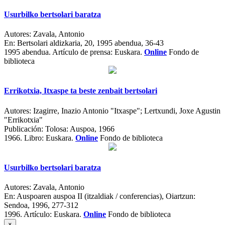
Usurbilko bertsolari baratza
Autores:
Zavala, Antonio
En:
Bertsolari aldizkaria, 20, 1995 abendua, 36-43
1995 abendua.
Artículo de prensa: Euskara.
Online
Fondo de
biblioteca
Errikotxia, Itxaspe ta beste zenbait bertsolari
Autores:
Izagirre, Inazio Antonio "Itxaspe"; Lertxundi, Joxe Agustin
"Errikotxia"
Publicación:
Tolosa: Auspoa, 1966
1966.
Libro: Euskara.
Online
Fondo de biblioteca
Usurbilko bertsolari baratza
Autores:
Zavala, Antonio
En:
Auspoaren auspoa II (itzaldiak / conferencias)
, Oiartzun:
Sendoa, 1996, 277-312
1996.
Artículo: Euskara.
Online
Fondo de biblioteca
×