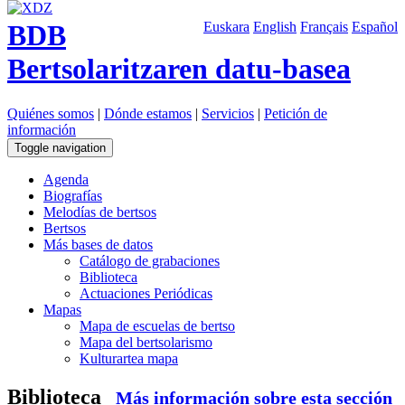
BDB
Euskara
English
Français
Español
Bertsolaritzaren datu-basea
Quiénes somos
|
Dónde estamos
|
Servicios
|
Petición de
información
Toggle navigation
Agenda
Biografías
Melodías de bertsos
Bertsos
Más bases de datos
Catálogo de grabaciones
Biblioteca
Actuaciones Periódicas
Mapas
Mapa de escuelas de bertso
Mapa del bertsolarismo
Kulturartea mapa
Biblioteca
Más información sobre esta sección