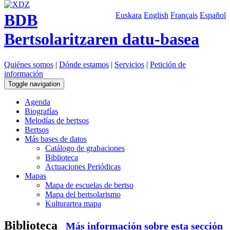
BDB
Euskara
English
Français
Español
Bertsolaritzaren datu-basea
Quiénes somos
|
Dónde estamos
|
Servicios
|
Petición de
información
Toggle navigation
Agenda
Biografías
Melodías de bertsos
Bertsos
Más bases de datos
Catálogo de grabaciones
Biblioteca
Actuaciones Periódicas
Mapas
Mapa de escuelas de bertso
Mapa del bertsolarismo
Kulturartea mapa
Biblioteca
Más información sobre esta sección