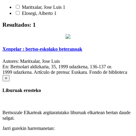
Maritxalar, Jose Luis
1
Elosegi, Alberto
1
Resultados: 1
Xenpelar : bertso-eskolako beteranoak
Autores:
Maritxalar, Jose Luis
En:
Bertsolari aldizkaria, 35, 1999 udazkena, 136-137 or.
1999 udazkena.
Artículo de prensa: Euskara. Fondo de biblioteca
×
Liburuak erosteko
Bertsozale Elkarteak argitaratutako liburuak elkartean bertan daude
salgai.
Jarri gurekin harremanetan: