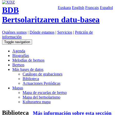
BDB
Euskara
English
Français
Español
Bertsolaritzaren datu-basea
Quiénes somos
|
Dónde estamos
|
Servicios
|
Petición de
información
Toggle navigation
Agenda
Biografías
Melodías de bertsos
Bertsos
Más bases de datos
Catálogo de grabaciones
Biblioteca
Actuaciones Periódicas
Mapas
Mapa de escuelas de bertso
Mapa del bertsolarismo
Kulturartea mapa
Biblioteca
Más información sobre esta sección