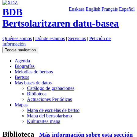
BDB
Euskara
English
Français
Español
Bertsolaritzaren datu-basea
Quiénes somos
|
Dónde estamos
|
Servicios
|
Petición de
información
Toggle navigation
Agenda
Biografías
Melodías de bertsos
Bertsos
Más bases de datos
Catálogo de grabaciones
Biblioteca
Actuaciones Periódicas
Mapas
Mapa de escuelas de bertso
Mapa del bertsolarismo
Kulturartea mapa
Biblioteca
Más información sobre esta sección