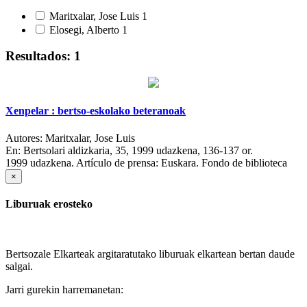
Maritxalar, Jose Luis
1
Elosegi, Alberto
1
Resultados: 1
Xenpelar : bertso-eskolako beteranoak
Autores:
Maritxalar, Jose Luis
En:
Bertsolari aldizkaria, 35, 1999 udazkena, 136-137 or.
1999 udazkena.
Artículo de prensa: Euskara. Fondo de biblioteca
×
Liburuak erosteko
Bertsozale Elkarteak argitaratutako liburuak elkartean bertan daude
salgai.
Jarri gurekin harremanetan: