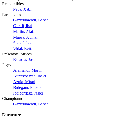
Responsibles
Paya, Xabi
Participants
Gaztelumendi, Beñat
Guridi, Ibai
Martin, Alaia
Murua, Xumai
Soto, Julio
Vidal, Beñat
Présentateur/trices
Esnaola, Josu
Juges
Aramendi, Martin
Aurrekoetxea, Iñaki
Azula, Mirari
Bidegain, Eneko
Ibaibarriaga, Asier
Championne
Gaztelumendi, Beñat
Estructure