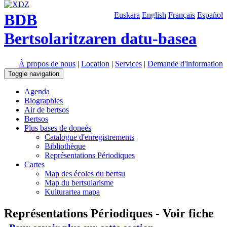
BDB
Euskara
English
Français
Español
Bertsolaritzaren datu-basea
À propos de nous
|
Location
|
Services
|
Demande d'information
Toggle navigation
Agenda
Biographies
Air de bertsos
Bertsos
Plus bases de doneés
Catalogue d'enregistrements
Bibliothèque
Représentations Périodiques
Cartes
Map des écoles du bertsu
Map du bertsularisme
Kulturartea mapa
Représentations Périodiques - Voir fiche