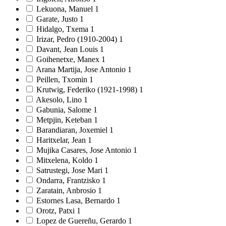
Lekuona, Manuel
1
Garate, Justo
1
Hidalgo, Txema
1
Irizar, Pedro (1910-2004)
1
Davant, Jean Louis
1
Goihenetxe, Manex
1
Arana Martija, Jose Antonio
1
Peillen, Txomin
1
Krutwig, Federiko (1921-1998)
1
Akesolo, Lino
1
Gabunia, Salome
1
Metpjin, Keteban
1
Barandiaran, Joxemiel
1
Haritxelar, Jean
1
Mujika Casares, Jose Antonio
1
Mitxelena, Koldo
1
Satrustegi, Jose Mari
1
Ondarra, Frantzisko
1
Zaratain, Anbrosio
1
Estornes Lasa, Bernardo
1
Orotz, Patxi
1
Lopez de Guereñu, Gerardo
1