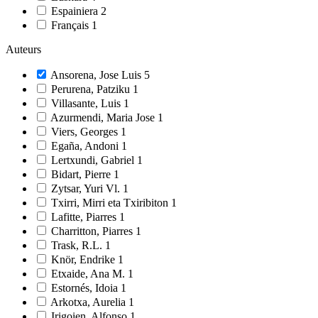
Espainiera
2
Français
1
Auteurs
Ansorena, Jose Luis
5
Perurena, Patziku
1
Villasante, Luis
1
Azurmendi, Maria Jose
1
Viers, Georges
1
Egaña, Andoni
1
Lertxundi, Gabriel
1
Bidart, Pierre
1
Zytsar, Yuri Vl.
1
Txirri, Mirri eta Txiribiton
1
Lafitte, Piarres
1
Charritton, Piarres
1
Trask, R.L.
1
Knör, Endrike
1
Etxaide, Ana M.
1
Estornés, Idoia
1
Arkotxa, Aurelia
1
Irigoien, Alfonso
1