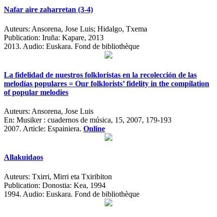
Nafar aire zaharretan (3-4)
Auteurs:
Ansorena, Jose Luis; Hidalgo, Txema
Publication:
Iruña: Kapare, 2013
2013.
Audio: Euskara. Fond de bibliothèque
La fidelidad de nuestros folkloristas en la recolección de las
melodías populares = Our folklorists’ fidelity in the compilation
of popular melodies
Auteurs:
Ansorena, Jose Luis
En:
Musiker : cuadernos de música, 15, 2007, 179-193
2007.
Article: Espainiera.
Online
Allakuidaos
Auteurs:
Txirri, Mirri eta Txiribiton
Publication:
Donostia: Kea, 1994
1994.
Audio: Euskara. Fond de bibliothèque