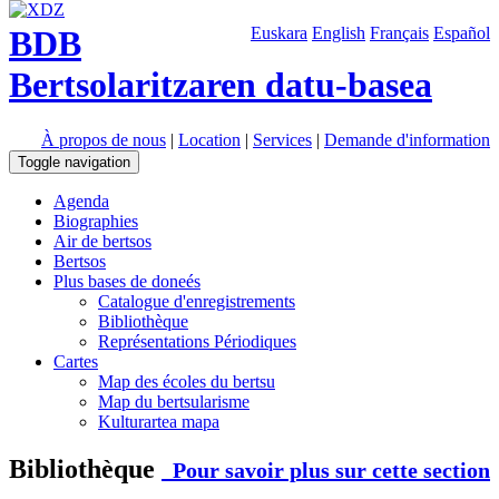
BDB
Euskara
English
Français
Español
Bertsolaritzaren datu-basea
À propos de nous
|
Location
|
Services
|
Demande d'information
Toggle navigation
Agenda
Biographies
Air de bertsos
Bertsos
Plus bases de doneés
Catalogue d'enregistrements
Bibliothèque
Représentations Périodiques
Cartes
Map des écoles du bertsu
Map du bertsularisme
Kulturartea mapa
Bibliothèque
Pour savoir plus sur cette section