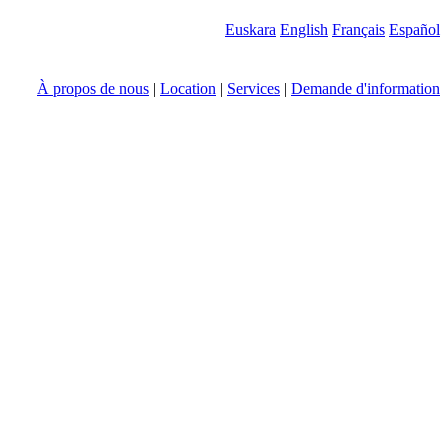
Euskara
English
Français
Español
À propos de nous
|
Location
|
Services
|
Demande d'information