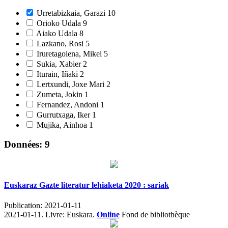
Urretabizkaia, Garazi
10
Orioko Udala
9
Aiako Udala
8
Lazkano, Rosi
5
Iruretagoiena, Mikel
5
Sukia, Xabier
2
Iturain, Iñaki
2
Lertxundi, Joxe Mari
2
Zumeta, Jokin
1
Fernandez, Andoni
1
Gurrutxaga, Iker
1
Mujika, Ainhoa
1
Données: 9
Euskaraz Gazte literatur lehiaketa 2020 : sariak
Publication:
2021-01-11
2021-01-11.
Livre: Euskara.
Online
Fond de bibliothèque