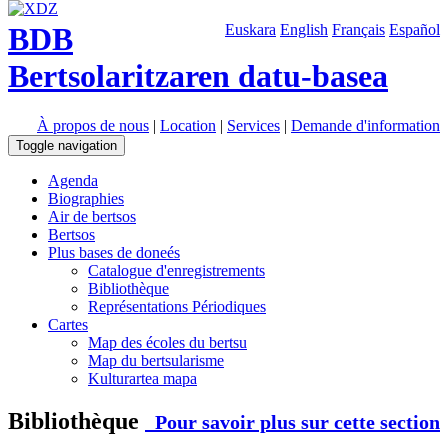
BDB
Euskara
English
Français
Español
Bertsolaritzaren datu-basea
À propos de nous
|
Location
|
Services
|
Demande d'information
Toggle navigation
Agenda
Biographies
Air de bertsos
Bertsos
Plus bases de doneés
Catalogue d'enregistrements
Bibliothèque
Représentations Périodiques
Cartes
Map des écoles du bertsu
Map du bertsularisme
Kulturartea mapa
Bibliothèque
Pour savoir plus sur cette section