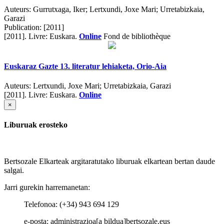
Auteurs:
Gurrutxaga, Iker; Lertxundi, Joxe Mari; Urretabizkaia,
Garazi
Publication:
[2011]
[2011].
Livre: Euskara.
Online
Fond de bibliothèque
Euskaraz Gazte 13. literatur lehiaketa, Orio-Aia
Auteurs:
Lertxundi, Joxe Mari; Urretabizkaia, Garazi
[2011].
Livre: Euskara.
Online
×
Liburuak erosteko
Bertsozale Elkarteak argitaratutako liburuak elkartean bertan daude
salgai.
Jarri gurekin harremanetan:
Telefonoa: (+34) 943 694 129
e-posta: administrazioa[a bildua]bertsozale.eus