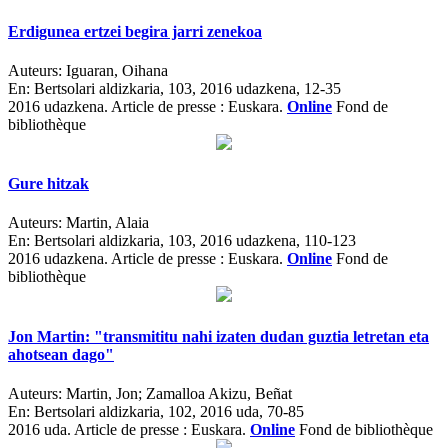
Erdigunea ertzei begira jarri zenekoa
Auteurs:
Iguaran, Oihana
En:
Bertsolari aldizkaria, 103, 2016 udazkena, 12-35
2016 udazkena.
Article de presse : Euskara.
Online
Fond de
bibliothèque
Gure hitzak
Auteurs:
Martin, Alaia
En:
Bertsolari aldizkaria, 103, 2016 udazkena, 110-123
2016 udazkena.
Article de presse : Euskara.
Online
Fond de
bibliothèque
Jon Martin: "transmititu nahi izaten dudan guztia letretan eta
ahotsean dago"
Auteurs:
Martin, Jon; Zamalloa Akizu, Beñat
En:
Bertsolari aldizkaria, 102, 2016 uda, 70-85
2016 uda.
Article de presse : Euskara.
Online
Fond de bibliothèque