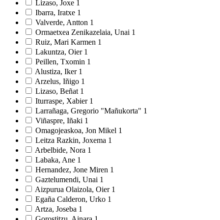
Lizaso, Joxe
1
Ibarra, Iratxe
1
Valverde, Antton
1
Ormaetxea Zenikazelaia, Unai
1
Ruiz, Mari Karmen
1
Lakuntza, Oier
1
Peillen, Txomin
1
Alustiza, Iker
1
Arzelus, Iñigo
1
Lizaso, Beñat
1
Iturraspe, Xabier
1
Larrañaga, Gregorio "Mañukorta"
1
Viñaspre, Iñaki
1
Omagojeaskoa, Jon Mikel
1
Leitza Razkin, Joxema
1
Arbelbide, Nora
1
Labaka, Ane
1
Hernandez, Jone Miren
1
Gaztelumendi, Unai
1
Aizpurua Olaizola, Oier
1
Egaña Calderon, Urko
1
Artza, Joseba
1
Gorostitzu, Ainara
1