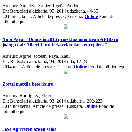
Auteurs:
Amuriza, Xabier; Egaña, Andoni
En:
Bertsolari aldizkaria, 95, 2014 udazkena, 44-65
2014 udazkena.
Article de presse : Euskara.
Online
Fond de
bibliothèque
Xabi Paya: "Donostia 2016 proiektua amaitzean AEBtara
joango naiz Albert Lord bekarekin ikerketa egitera"
Auteurs:
Agirre, Joxean; Paya, Xabi
En:
Bertsolari aldizkaria, 94, 2014 uda, 12-29
2014 uda.
Article de presse : Euskara.
Online
Fond de bibliothèque
Zortzi motxila bete liburu
Auteurs:
Rodriguez, Eider
En:
Bertsolari aldizkaria, 93, 2014 udaberria, 202-223
2014 udaberria.
Article de presse : Euskara.
Online
Fond de
bibliothèque
Joxe Agirreren azken saioa