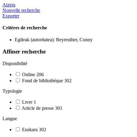
Atzera
Nouvelle recherche
Exporter
Critères de recherche
Egileak (autoritatea): Beyreuther, Conny
Affiner recherche
Disponibilité
Online
206
Fond de bibliothèque
302
Typologie
Livre
1
Article de presse
301
Langue
Euskara
302