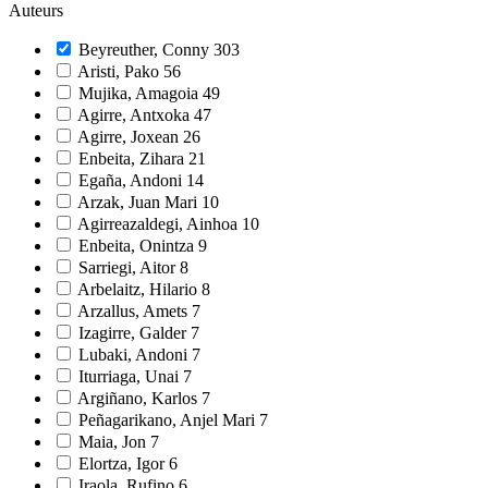
Auteurs
Beyreuther, Conny
303
Aristi, Pako
56
Mujika, Amagoia
49
Agirre, Antxoka
47
Agirre, Joxean
26
Enbeita, Zihara
21
Egaña, Andoni
14
Arzak, Juan Mari
10
Agirreazaldegi, Ainhoa
10
Enbeita, Onintza
9
Sarriegi, Aitor
8
Arbelaitz, Hilario
8
Arzallus, Amets
7
Izagirre, Galder
7
Lubaki, Andoni
7
Iturriaga, Unai
7
Argiñano, Karlos
7
Peñagarikano, Anjel Mari
7
Maia, Jon
7
Elortza, Igor
6
Iraola, Rufino
6