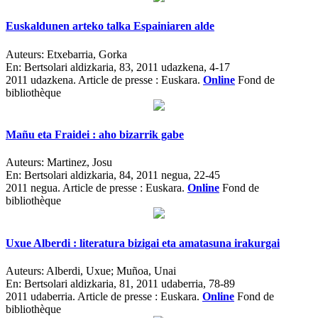
Euskaldunen arteko talka Espainiaren alde
Auteurs:
Etxebarria, Gorka
En:
Bertsolari aldizkaria, 83, 2011 udazkena, 4-17
2011 udazkena.
Article de presse : Euskara.
Online
Fond de
bibliothèque
Mañu eta Fraidei : aho bizarrik gabe
Auteurs:
Martinez, Josu
En:
Bertsolari aldizkaria, 84, 2011 negua, 22-45
2011 negua.
Article de presse : Euskara.
Online
Fond de
bibliothèque
Uxue Alberdi : literatura bizigai eta amatasuna irakurgai
Auteurs:
Alberdi, Uxue; Muñoa, Unai
En:
Bertsolari aldizkaria, 81, 2011 udaberria, 78-89
2011 udaberria.
Article de presse : Euskara.
Online
Fond de
bibliothèque