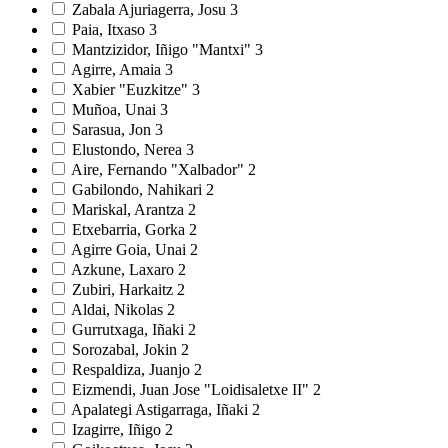
Zabala Ajuriagerra, Josu
3
Paia, Itxaso
3
Mantzizidor, Iñigo "Mantxi"
3
Agirre, Amaia
3
Xabier "Euzkitze"
3
Muñoa, Unai
3
Sarasua, Jon
3
Elustondo, Nerea
3
Aire, Fernando "Xalbador"
2
Gabilondo, Nahikari
2
Mariskal, Arantza
2
Etxebarria, Gorka
2
Agirre Goia, Unai
2
Azkune, Laxaro
2
Zubiri, Harkaitz
2
Aldai, Nikolas
2
Gurrutxaga, Iñaki
2
Sorozabal, Jokin
2
Respaldiza, Juanjo
2
Eizmendi, Juan Jose "Loidisaletxe II"
2
Apalategi Astigarraga, Iñaki
2
Izagirre, Iñigo
2