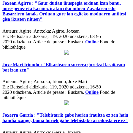
Joxean Agirre : "Gaur dudan ikuspegia orduan izan banu,
mirespenez eta kariñoz irakurriko nituen Zavalaren edo
Basarriren lanak. Orduan gure lan egiteko moduaren antitesi
gisa ikusten nituen"
Auteurs:
Agirre, Antxoka; Agirre, Joxean
En:
Bertsolari aldizkaria, 119, 2020 udazkena, 68-95
2020 udazkena.
Article de presse : Euskara.
Online
Fond de
bibliothèque
Joxe Mari Iriondo : "Elkartearen sorrera guretzat lasaitasun
bat izan zen"
Auteurs:
Agirre, Antxoka; Iriondo, Joxe Mari
En:
Bertsolari aldizkaria, 119, 2020 udazkena, 16-50
2020 udazkena.
Article de presse : Euskara.
Online
Fond de
bibliothèque
Joxerra Garzia : "Telebistarik gabe horien iraultza ez zen hain
handia izango, baina horiek gabe telebistako arrakasta ere ez"
Auteurs:
Agirre, Antxoka; Garzia, Joxerra