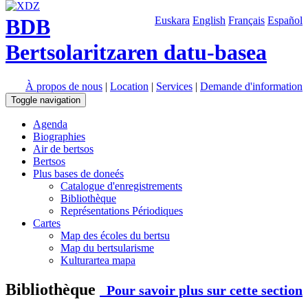
BDB
Euskara
English
Français
Español
Bertsolaritzaren datu-basea
À propos de nous
|
Location
|
Services
|
Demande d'information
Toggle navigation
Agenda
Biographies
Air de bertsos
Bertsos
Plus bases de doneés
Catalogue d'enregistrements
Bibliothèque
Représentations Périodiques
Cartes
Map des écoles du bertsu
Map du bertsularisme
Kulturartea mapa
Bibliothèque
Pour savoir plus sur cette section