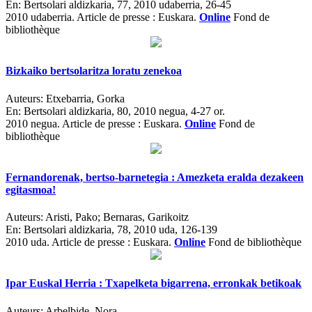
En:
Bertsolari aldizkaria, 77, 2010 udaberria, 26-45
2010 udaberria.
Article de presse : Euskara.
Online
Fond de
bibliothèque
Bizkaiko bertsolaritza loratu zenekoa
Auteurs:
Etxebarria, Gorka
En:
Bertsolari aldizkaria, 80, 2010 negua, 4-27 or.
2010 negua.
Article de presse : Euskara.
Online
Fond de
bibliothèque
Fernandorenak, bertso-barnetegia : Amezketa eralda dezakeen
egitasmoa!
Auteurs:
Aristi, Pako; Bernaras, Garikoitz
En:
Bertsolari aldizkaria, 78, 2010 uda, 126-139
2010 uda.
Article de presse : Euskara.
Online
Fond de bibliothèque
Ipar Euskal Herria : Txapelketa bigarrena, erronkak betikoak
Auteurs:
Arbelbide, Nora