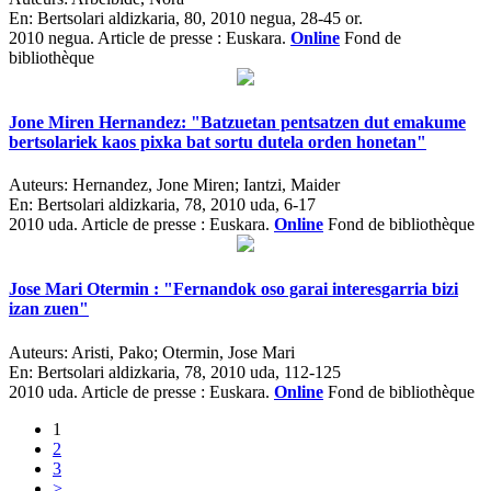
En:
Bertsolari aldizkaria, 80, 2010 negua, 28-45 or.
2010 negua.
Article de presse : Euskara.
Online
Fond de
bibliothèque
Jone Miren Hernandez: "Batzuetan pentsatzen dut emakume
bertsolariek kaos pixka bat sortu dutela orden honetan"
Auteurs:
Hernandez, Jone Miren; Iantzi, Maider
En:
Bertsolari aldizkaria, 78, 2010 uda, 6-17
2010 uda.
Article de presse : Euskara.
Online
Fond de bibliothèque
Jose Mari Otermin : "Fernandok oso garai interesgarria bizi
izan zuen"
Auteurs:
Aristi, Pako; Otermin, Jose Mari
En:
Bertsolari aldizkaria, 78, 2010 uda, 112-125
2010 uda.
Article de presse : Euskara.
Online
Fond de bibliothèque
1
2
3
>