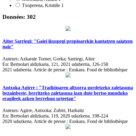
Txoperena, Kristiñe
1
Données: 302
Aitor Sarriegi: "Gaiei ikuspegi propioarekin kantatzen saiatzen
naiz"
Auteurs:
Azkarate Torner, Gorka; Sarriegi, Aitor
En:
Bertsolari aldizkaria, 121, 2021 udaberria, 126-158
2021 udaberria.
Article de presse : Euskara. Fond de bibliothèque
Antxoka Agirre : "Tradizioaren altxorra gordetzeko zaletasuna
bezainbeste, berritzeko zaletasuna izan dute bertso munduko
eragileek azken berrehun urteetan"
Auteurs:
Agirre, Antxoka; Zubiri, Harkaitz
En:
Bertsolari aldizkaria, 119, 2020 udazkena, 198-224
2020 udazkena.
Article de presse : Euskara. Fond de bibliothèque