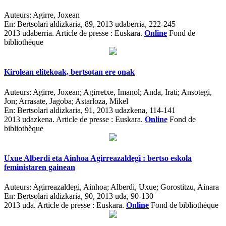
Auteurs:
Agirre, Joxean
En:
Bertsolari aldizkaria, 89, 2013 udaberria, 222-245
2013 udaberria.
Article de presse : Euskara.
Online
Fond de
bibliothèque
Kirolean elitekoak, bertsotan ere onak
Auteurs:
Agirre, Joxean; Agirretxe, Imanol; Anda, Irati; Ansotegi,
Jon; Arrasate, Jagoba; Astarloza, Mikel
En:
Bertsolari aldizkaria, 91, 2013 udazkena, 114-141
2013 udazkena.
Article de presse : Euskara.
Online
Fond de
bibliothèque
Uxue Alberdi eta Ainhoa Agirreazaldegi : bertso eskola
feministaren gainean
Auteurs:
Agirreazaldegi, Ainhoa; Alberdi, Uxue; Gorostitzu, Ainara
En:
Bertsolari aldizkaria, 90, 2013 uda, 90-130
2013 uda.
Article de presse : Euskara.
Online
Fond de bibliothèque