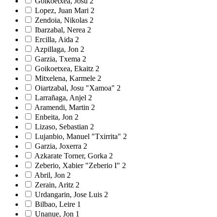
Goikoetxea, Josu
2
Lopez, Juan Mari
2
Zendoia, Nikolas
2
Ibarzabal, Nerea
2
Ercilla, Aida
2
Azpillaga, Jon
2
Garzia, Txema
2
Goikoetxea, Ekaitz
2
Mitxelena, Karmele
2
Oiartzabal, Josu "Xamoa"
2
Larrañaga, Anjel
2
Aramendi, Martin
2
Enbeita, Jon
2
Lizaso, Sebastian
2
Lujanbio, Manuel "Txirrita"
2
Garzia, Joxerra
2
Azkarate Torner, Gorka
2
Zeberio, Xabier "Zeberio I"
2
Abril, Jon
2
Zerain, Aritz
2
Urdangarin, Jose Luis
2
Bilbao, Leire
1
Unanue, Jon
1