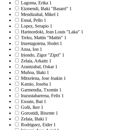
Lagoma, Erika
1
Eizmendi, Iñaki "Basarri"
1
Mendizabal, Mikel
1
Esnal, Pello
1
Lopez, Serapio
1
Harinordoki, Jean Louis "Laka"
1
Treku, Mattin "Mattin"
1
Iruretagoiena, Hodei
1
Ansa, Ion
1
Iriondo, Zigor "Zipri"
1
Zelaia, Arkaitz
1
Arantzabal, Oskar
1
Muñoa, Iñaki
1
Mitxelena, Jose Joakin
1
Kamio, Joseba
1
Garmendia, Txomin
1
Irazustabarrena, Felix
1
Esoain, Ibai
1
Goñi, Iker
1
Gorostidi, Bixente
1
Zelaia, Iñaki
1
Rodriguez, Eider
1