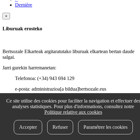
Dernière
×
Liburuak erosteko
Bertsozale Elkarteak argitaratutako liburuak elkartean bertan daude
salgai.
Jarri gurekin harremanetan:
Telefonoa: (+34) 943 694 129
e-posta: administrazioa[a bildua]bertsozale.eus
Ce site utilise des cookies pour faciliter la navigation et effectuer de
analyses statistiques. Pour plus d'informations, consultez notre
Politique relative aux cookies
Accepter
Refuser
Paramétrer les cookies