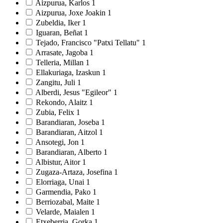
Aizpurua, Karlos
1
Aizpurua, Joxe Joakin
1
Zubeldia, Iker
1
Iguaran, Beñat
1
Tejado, Francisco "Patxi Tellatu"
1
Arrasate, Jagoba
1
Telleria, Millan
1
Ellakuriaga, Izaskun
1
Zangitu, Juli
1
Alberdi, Jesus "Egileor"
1
Rekondo, Alaitz
1
Zubia, Felix
1
Barandiaran, Joseba
1
Barandiaran, Aitzol
1
Ansotegi, Jon
1
Barandiaran, Alberto
1
Albistur, Aitor
1
Zugaza-Artaza, Josefina
1
Elorriaga, Unai
1
Garmendia, Pako
1
Berriozabal, Maite
1
Velarde, Maialen
1
Etxeberria, Gorka
1