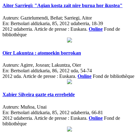
Aitor Sarriegi: "Agian kosta zait nire burua hor ikustea"
Auteurs:
Gaztelumendi, Beñat; Sarriegi, Aitor
En:
Bertsolari aldizkaria, 85, 2012 udaberria, 18-39
2012 udaberria.
Article de presse : Euskara.
Online
Fond de
bibliothèque
Oier Lakuntza : atomoekin borrokan
Auteurs:
Agirre, Joxean; Lakuntza, Oier
En:
Bertsolari aldizkaria, 86, 2012 uda, 54-74
2012 uda.
Article de presse : Euskara.
Online
Fond de bibliothèque
Xabier Silveira gazte eta errebelde
Auteurs:
Muñoa, Unai
En:
Bertsolari aldizkaria, 85, 2012 udaberria, 66-81
2012 udaberria.
Article de presse : Euskara.
Online
Fond de
bibliothèque