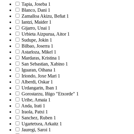
Tapia, Joseba
1
Blanco, Dani
1
Zamalloa Akizu, Beñat
1
Iantzi, Maider
1
Gijarro, Unai
1
Urbieta Aizpurua, Aitor
1
Sudupe, Jokin
1
Bilbao, Joserra
1
Astarloza, Mikel
1
Mardaras, Kristina
1
San Sebastian, Xabino
1
Iguaran, Oihana
1
Iriondo, Joxe Mari
1
Alberdi, Oskar
1
Urdangarin, Iban
1
Gorostarzu, Iñigo "Etxorde"
1
Uribe, Amaia
1
Anda, Irati
1
Iraola, Patxi
1
Sanchez, Ruben
1
Ugartetxea, Arkaitz
1
Jauregi, Saroi
1