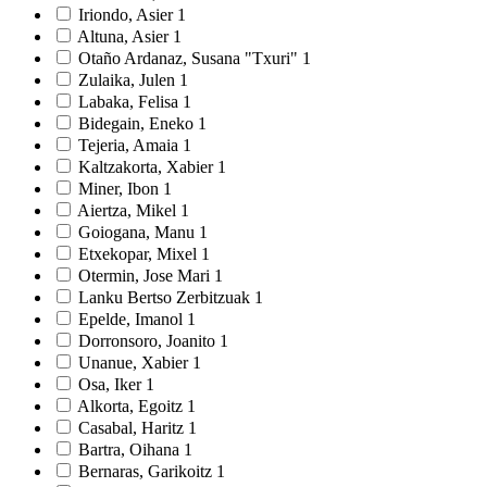
Iriondo, Asier
1
Altuna, Asier
1
Otaño Ardanaz, Susana "Txuri"
1
Zulaika, Julen
1
Labaka, Felisa
1
Bidegain, Eneko
1
Tejeria, Amaia
1
Kaltzakorta, Xabier
1
Miner, Ibon
1
Aiertza, Mikel
1
Goiogana, Manu
1
Etxekopar, Mixel
1
Otermin, Jose Mari
1
Lanku Bertso Zerbitzuak
1
Epelde, Imanol
1
Dorronsoro, Joanito
1
Unanue, Xabier
1
Osa, Iker
1
Alkorta, Egoitz
1
Casabal, Haritz
1
Bartra, Oihana
1
Bernaras, Garikoitz
1