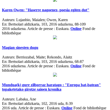
Karen Owen: "Haserre nagoenez, poesia egiten dut"
Auteurs:
Lujanbio, Maialen; Owen, Karen
En:
Bertsolari aldizkaria, 103, 2016 udazkena, 88-109
2016 udazkena.
Article de presse : Euskara.
Online
Fond de
bibliothèque
Magian sinesten dugu
Auteurs:
Berriozabal, Maite; Rekondo, Alaitz
En:
Bertsolari aldizkaria, 103, 2016 udazkena, 68-87
2016 udazkena.
Article de presse : Euskara.
Online
Fond de
bibliothèque
Mundua(k) gure zilborraz haratago : "Europa bat-batean"
topaketetako girotze saioen kronika
Auteurs:
Labaka, Ane
En:
Bertsolari aldizkaria, 102, 2016 uda, 8-39
2016 uda.
Article de presse : Euskara.
Online
Fond de bibliothèque