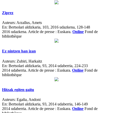
Ziprez
Auteurs:
Arzallus, Amets
En:
Bertsolari aldizkaria, 103, 2016 udazkena, 128-148
2016 udazkena.
Article de presse : Euskara.
Online
Fond de
bibliothèque
Ez nintzen han izan
Auteurs:
Zubiri, Harkaitz
En:
Bertsolari aldizkaria, 93, 2014 udaberria, 224-233
2014 udaberria.
Article de presse : Euskara.
Online
Fond de
bibliothèque
Hitzak egiten gaitu
Auteurs:
Egaña, Andoni
En:
Bertsolari aldizkaria, 93, 2014 udaberria, 146-149
2014 udaberria.
Article de presse : Euskara.
Online
Fond de