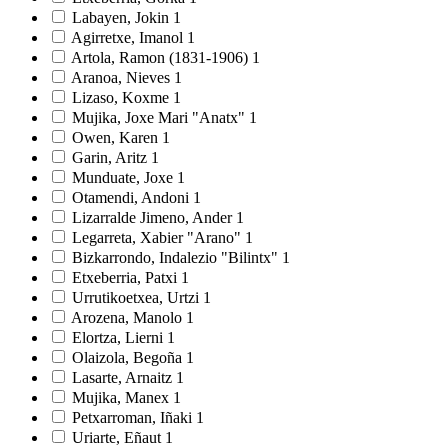
Labayen, Jokin
1
Agirretxe, Imanol
1
Artola, Ramon (1831-1906)
1
Aranoa, Nieves
1
Lizaso, Koxme
1
Mujika, Joxe Mari "Anatx"
1
Owen, Karen
1
Garin, Aritz
1
Munduate, Joxe
1
Otamendi, Andoni
1
Lizarralde Jimeno, Ander
1
Legarreta, Xabier "Arano"
1
Bizkarrondo, Indalezio "Bilintx"
1
Etxeberria, Patxi
1
Urrutikoetxea, Urtzi
1
Arozena, Manolo
1
Elortza, Lierni
1
Olaizola, Begoña
1
Lasarte, Arnaitz
1
Mujika, Manex
1
Petxarroman, Iñaki
1
Uriarte, Eñaut
1