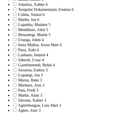
Amuriza, Xabier
6
Xenpelar Dokumentazio Zentroa
6
Colina, Sustrai
6
Martin, Jon
6
Lujanbio, Maialen
5
Mendiluze, Aitor
5
Berasategi, Martin
5
Uranga, Jokin
4
Irazu Muñoa, Jexux Mari
4
Paya, Xabi
4
Lazkano, Imanol
4
Alberdi, Uxue
4
Gaztelumendi, Beñat
4
Arozena, Estitxu
3
Lopategi, Jon
3
Murua, Iñaki
3
Martinez, Josu
3
Paia, Fredi
3
Martin, Alaia
3
Silveira, Xabier
3
Agirrebengoa, Luix Mari
3
Agirre, Joxe
3