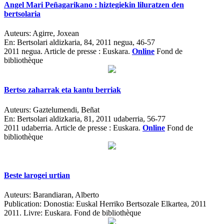
Angel Mari Peñagarikano : hiztegiekin liluratzen den
bertsolaria
Auteurs:
Agirre, Joxean
En:
Bertsolari aldizkaria, 84, 2011 negua, 46-57
2011 negua.
Article de presse : Euskara.
Online
Fond de
bibliothèque
Bertso zaharrak eta kantu berriak
Auteurs:
Gaztelumendi, Beñat
En:
Bertsolari aldizkaria, 81, 2011 udaberria, 56-77
2011 udaberria.
Article de presse : Euskara.
Online
Fond de
bibliothèque
Beste larogei urtian
Auteurs:
Barandiaran, Alberto
Publication:
Donostia: Euskal Herriko Bertsozale Elkartea, 2011
2011.
Livre: Euskara. Fond de bibliothèque