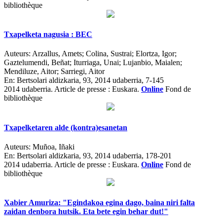
bibliothèque
Txapelketa nagusia : BEC
Auteurs:
Arzallus, Amets; Colina, Sustrai; Elortza, Igor;
Gaztelumendi, Beñat; Iturriaga, Unai; Lujanbio, Maialen;
Mendiluze, Aitor; Sarriegi, Aitor
En:
Bertsolari aldizkaria, 93, 2014 udaberria, 7-145
2014 udaberria.
Article de presse : Euskara.
Online
Fond de
bibliothèque
Txapelketaren alde (kontra)esanetan
Auteurs:
Muñoa, Iñaki
En:
Bertsolari aldizkaria, 93, 2014 udaberria, 178-201
2014 udaberria.
Article de presse : Euskara.
Online
Fond de
bibliothèque
Xabier Amuriza: "Egindakoa egina dago, baina niri falta
zaidan denbora hutsik. Eta bete egin behar dut!"