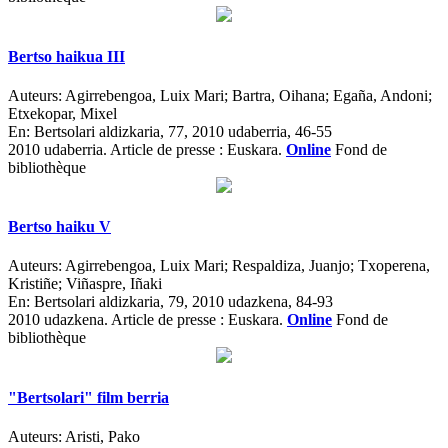
Bertso haikua III
Auteurs:
Agirrebengoa, Luix Mari; Bartra, Oihana; Egaña, Andoni;
Etxekopar, Mixel
En:
Bertsolari aldizkaria, 77, 2010 udaberria, 46-55
2010 udaberria.
Article de presse : Euskara.
Online
Fond de
bibliothèque
Bertso haiku V
Auteurs:
Agirrebengoa, Luix Mari; Respaldiza, Juanjo; Txoperena,
Kristiñe; Viñaspre, Iñaki
En:
Bertsolari aldizkaria, 79, 2010 udazkena, 84-93
2010 udazkena.
Article de presse : Euskara.
Online
Fond de
bibliothèque
"Bertsolari" film berria
Auteurs:
Aristi, Pako