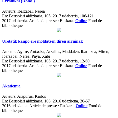
Erradikal (Izond.)
Auteurs:
Ibarzabal, Nerea
En:
Bertsolari aldizkaria, 105, 2017 udaberria, 106-121
2017 udaberria.
Article de presse : Euskara.
Online
Fond de
bibliothèque
Uretatik kanpo ere moldatzen diren arrainak
Auteurs:
Agirre, Antxoka; Arzallus, Maddalen; Ibarluzea, Miren;
Ibarzabal, Nerea; Paya, Xabi
En:
Bertsolari aldizkaria, 105, 2017 udaberria, 12-60
2017 udaberria.
Article de presse : Euskara.
Online
Fond de
bibliothèque
Akademia
Auteurs:
Aizpurua, Karlos
En:
Bertsolari aldizkaria, 103, 2016 udazkena, 36-67
2016 udazkena.
Article de presse : Euskara.
Online
Fond de
bibliothèque