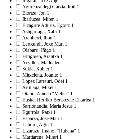
Irigarai, Joxe Anjel
1
Agirreazaldegi Garzia, Irati
1
Elortza, Jon
1
Ibarluzea, Miren
1
Eizagirre Aduriz, Egoitz
1
Astigarraga, Xabi
1
Aranberri, Ibon
1
Lertxundi, Joxe Mari
1
Olabarri, Iñigo
1
Hirigoien, Arantxa
1
Arzallus, Maddalen
1
Sukia, Xabier
1
Mitxelena, Joanito
1
Lopez Larrauri, Odei
1
Arrillaga, Mikel
1
Otaño, Amelia "Melita"
1
Euskal Herriko Bertsozale Elkartea
1
Sarrionandia, Maria Jesus
1
Egurrola, Patxi
1
Esparza, Jose Mari
1
Laburu, Agin
1
Lizarazu, Imanol "Habana"
1
Martiarena, Mirari
1