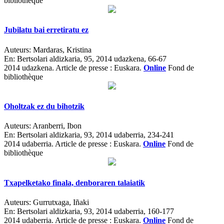
bibliothèque
Jubilatu bai erretiratu ez
Auteurs:
Mardaras, Kristina
En:
Bertsolari aldizkaria, 95, 2014 udazkena, 66-67
2014 udazkena.
Article de presse : Euskara.
Online
Fond de
bibliothèque
Oholtzak ez du bihotzik
Auteurs:
Aranberri, Ibon
En:
Bertsolari aldizkaria, 93, 2014 udaberria, 234-241
2014 udaberria.
Article de presse : Euskara.
Online
Fond de
bibliothèque
Txapelketako finala, denboraren talaiatik
Auteurs:
Gurrutxaga, Iñaki
En:
Bertsolari aldizkaria, 93, 2014 udaberria, 160-177
2014 udaberria.
Article de presse : Euskara.
Online
Fond de