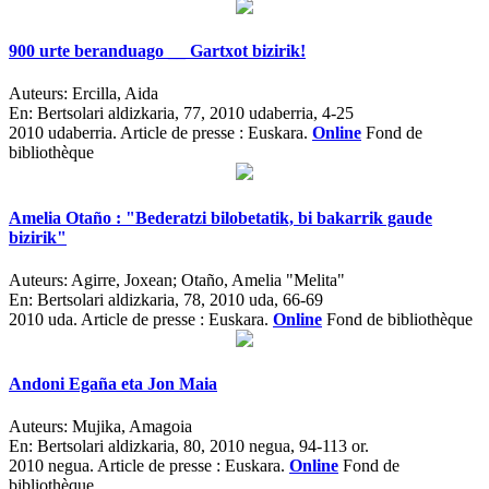
900 urte beranduago __ Gartxot bizirik!
Auteurs:
Ercilla, Aida
En:
Bertsolari aldizkaria, 77, 2010 udaberria, 4-25
2010 udaberria.
Article de presse : Euskara.
Online
Fond de
bibliothèque
Amelia Otaño : "Bederatzi bilobetatik, bi bakarrik gaude
bizirik"
Auteurs:
Agirre, Joxean; Otaño, Amelia "Melita"
En:
Bertsolari aldizkaria, 78, 2010 uda, 66-69
2010 uda.
Article de presse : Euskara.
Online
Fond de bibliothèque
Andoni Egaña eta Jon Maia
Auteurs:
Mujika, Amagoia
En:
Bertsolari aldizkaria, 80, 2010 negua, 94-113 or.
2010 negua.
Article de presse : Euskara.
Online
Fond de
bibliothèque