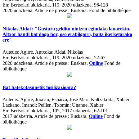
En:
Bertsolari aldizkaria, 119, 2020 udazkena, 96-128
2020 udazkena.
Article de presse : Euskara. Fond de bibliothèque
Nikolas Aldai : "Gustura gelditu nintzen egindako lanarekin.
Altxor handi bat dago hor, oso erabilgarri, baita ikerketarako
ere"
Auteurs:
Agirre, Antxoka; Aldai, Nikolas
En:
Bertsolari aldizkaria, 119, 2020 udazkena, 52-67
2020 udazkena.
Article de presse : Euskara.
Online
Fond de
bibliothèque
Bat-batekotasunetik fosilizazioara?
Auteurs:
Agirre, Joxean; Esparza, Jose Mari; Kaltzakorta, Xabier;
Lazkano, Imanol; Peillen, Txomin; Unanue, Xabier
En:
Bertsolari aldizkaria, 105, 2017 udaberria, 62-101
2017 udaberria.
Article de presse : Euskara.
Online
Fond de
bibliothèque