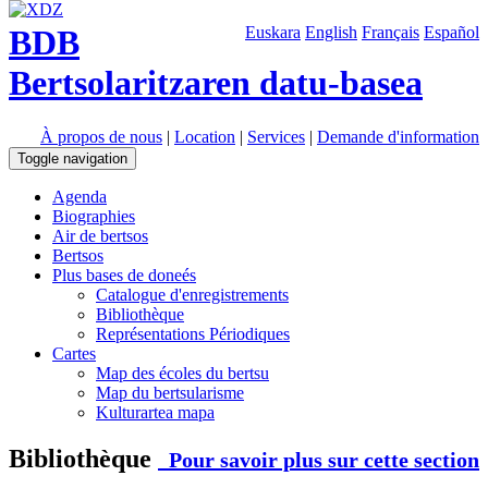
BDB
Euskara
English
Français
Español
Bertsolaritzaren datu-basea
À propos de nous
|
Location
|
Services
|
Demande d'information
Toggle navigation
Agenda
Biographies
Air de bertsos
Bertsos
Plus bases de doneés
Catalogue d'enregistrements
Bibliothèque
Représentations Périodiques
Cartes
Map des écoles du bertsu
Map du bertsularisme
Kulturartea mapa
Bibliothèque
Pour savoir plus sur cette section