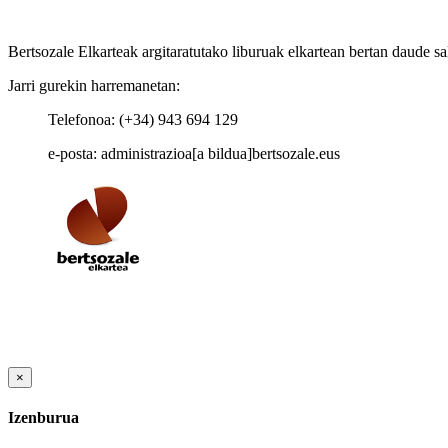
Bertsozale Elkarteak argitaratutako liburuak elkartean bertan daude sa
Jarri gurekin harremanetan:
Telefonoa: (+34) 943 694 129
e-posta: administrazioa[a bildua]bertsozale.eus
×
Izenburua