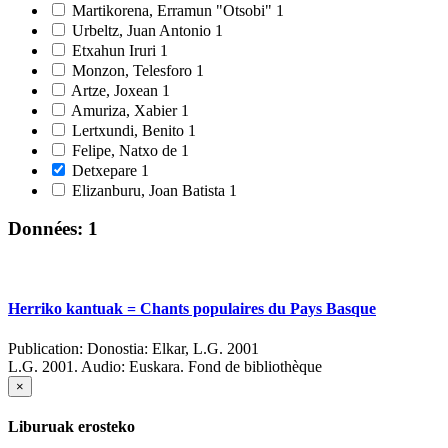
Martikorena, Erramun "Otsobi"
1
Urbeltz, Juan Antonio
1
Etxahun Iruri
1
Monzon, Telesforo
1
Artze, Joxean
1
Amuriza, Xabier
1
Lertxundi, Benito
1
Felipe, Natxo de
1
Detxepare
1
Elizanburu, Joan Batista
1
Données: 1
Herriko kantuak = Chants populaires du Pays Basque
Publication:
Donostia: Elkar, L.G. 2001
L.G. 2001.
Audio: Euskara. Fond de bibliothèque
×
Liburuak erosteko