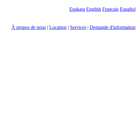
Euskara
English
Français
Español
À propos de nous
|
Location
|
Services
|
Demande d'information