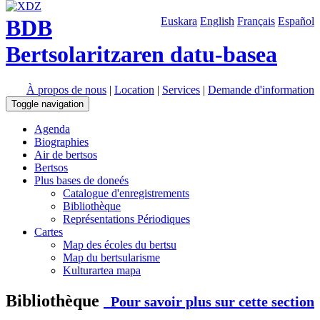
BDB
Euskara
English
Français
Español
Bertsolaritzaren datu-basea
À propos de nous
|
Location
|
Services
|
Demande d'information
Toggle navigation
Agenda
Biographies
Air de bertsos
Bertsos
Plus bases de doneés
Catalogue d'enregistrements
Bibliothèque
Représentations Périodiques
Cartes
Map des écoles du bertsu
Map du bertsularisme
Kulturartea mapa
Bibliothèque
Pour savoir plus sur cette section