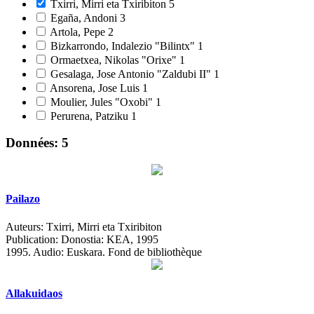
Txirri, Mirri eta Txiribiton
5
Egaña, Andoni
3
Artola, Pepe
2
Bizkarrondo, Indalezio "Bilintx"
1
Ormaetxea, Nikolas "Orixe"
1
Gesalaga, Jose Antonio "Zaldubi II"
1
Ansorena, Jose Luis
1
Moulier, Jules "Oxobi"
1
Perurena, Patziku
1
Données: 5
Pailazo
Auteurs:
Txirri, Mirri eta Txiribiton
Publication:
Donostia: KEA, 1995
1995.
Audio: Euskara. Fond de bibliothèque
Allakuidaos