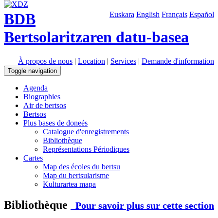
BDB
Euskara
English
Français
Español
Bertsolaritzaren datu-basea
À propos de nous
|
Location
|
Services
|
Demande d'information
Toggle navigation
Agenda
Biographies
Air de bertsos
Bertsos
Plus bases de doneés
Catalogue d'enregistrements
Bibliothèque
Représentations Périodiques
Cartes
Map des écoles du bertsu
Map du bertsularisme
Kulturartea mapa
Bibliothèque
Pour savoir plus sur cette section