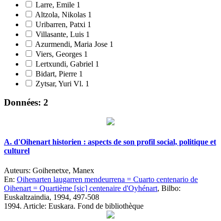
Larre, Emile
1
Altzola, Nikolas
1
Uribarren, Patxi
1
Villasante, Luis
1
Azurmendi, Maria Jose
1
Viers, Georges
1
Lertxundi, Gabriel
1
Bidart, Pierre
1
Zytsar, Yuri Vl.
1
Données: 2
A. d'Oihenart historien : aspects de son profil social, politique et
culturel
Auteurs:
Goihenetxe, Manex
En:
Oihenarten laugarren mendeurrena = Cuarto centenario de
Oihenart = Quartième [sic] centenaire d'Oyhénart
, Bilbo:
Euskaltzaindia, 1994, 497-508
1994.
Article: Euskara. Fond de bibliothèque