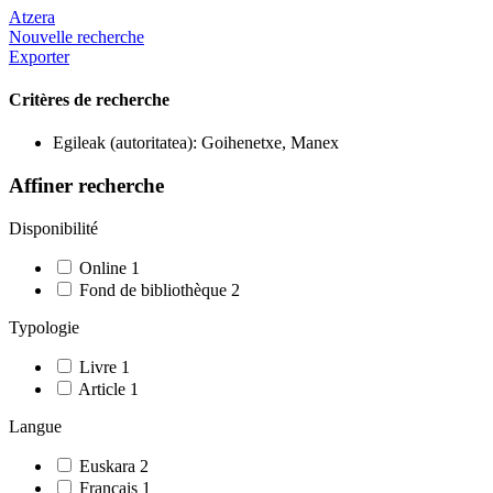
Atzera
Nouvelle recherche
Exporter
Critères de recherche
Egileak (autoritatea): Goihenetxe, Manex
Affiner recherche
Disponibilité
Online
1
Fond de bibliothèque
2
Typologie
Livre
1
Article
1
Langue
Euskara
2
Français
1