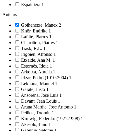
Espainiera
1
Auteurs
Goihenetxe, Manex
2
Knör, Endrike
1
Lafitte, Piarres
1
Charritton, Piarres
1
Trask, R.L.
1
Irigoien, Alfonso
1
Etxaide, Ana M.
1
Estornés, Idoia
1
Arkotxa, Aurelia
1
Irizar, Pedro (1910-2004)
1
Lekuona, Manuel
1
Garate, Justo
1
Ansorena, Jose Luis
1
Davant, Jean Louis
1
Arana Martija, Jose Antonio
1
Peillen, Txomin
1
Krutwig, Federiko (1921-1998)
1
Akesolo, Lino
1
Gabunia, Salome
1