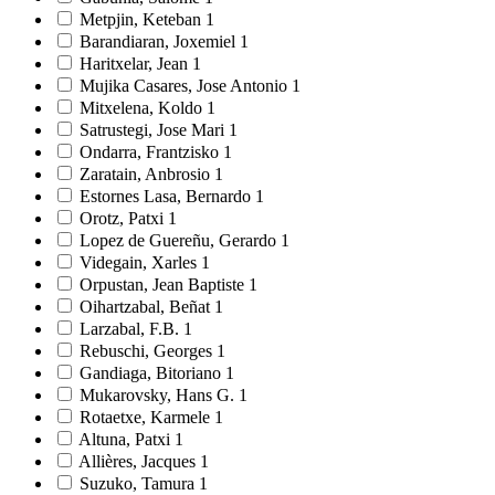
Metpjin, Keteban
1
Barandiaran, Joxemiel
1
Haritxelar, Jean
1
Mujika Casares, Jose Antonio
1
Mitxelena, Koldo
1
Satrustegi, Jose Mari
1
Ondarra, Frantzisko
1
Zaratain, Anbrosio
1
Estornes Lasa, Bernardo
1
Orotz, Patxi
1
Lopez de Guereñu, Gerardo
1
Videgain, Xarles
1
Orpustan, Jean Baptiste
1
Oihartzabal, Beñat
1
Larzabal, F.B.
1
Rebuschi, Georges
1
Gandiaga, Bitoriano
1
Mukarovsky, Hans G.
1
Rotaetxe, Karmele
1
Altuna, Patxi
1
Allières, Jacques
1
Suzuko, Tamura
1