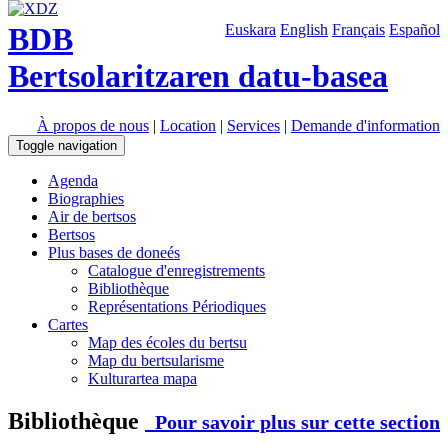
BDB
Euskara
English
Français
Español
Bertsolaritzaren datu-basea
À propos de nous
|
Location
|
Services
|
Demande d'information
Toggle navigation
Agenda
Biographies
Air de bertsos
Bertsos
Plus bases de doneés
Catalogue d'enregistrements
Bibliothèque
Représentations Périodiques
Cartes
Map des écoles du bertsu
Map du bertsularisme
Kulturartea mapa
Bibliothèque
Pour savoir plus sur cette section