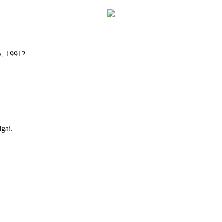
a, 1991?
lgai.