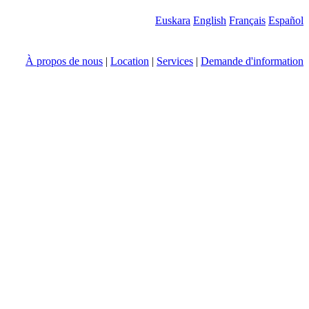
Euskara
English
Français
Español
À propos de nous
|
Location
|
Services
|
Demande d'information