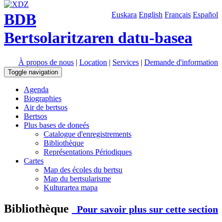
BDB
Euskara
English
Français
Español
Bertsolaritzaren datu-basea
À propos de nous
|
Location
|
Services
|
Demande d'information
Toggle navigation
Agenda
Biographies
Air de bertsos
Bertsos
Plus bases de doneés
Catalogue d'enregistrements
Bibliothèque
Représentations Périodiques
Cartes
Map des écoles du bertsu
Map du bertsularisme
Kulturartea mapa
Bibliothèque
Pour savoir plus sur cette section