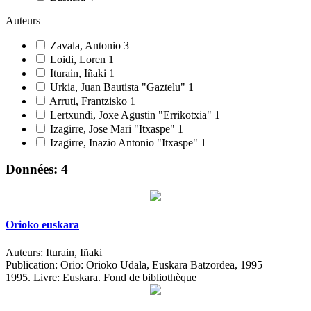
Auteurs
Zavala, Antonio
3
Loidi, Loren
1
Iturain, Iñaki
1
Urkia, Juan Bautista "Gaztelu"
1
Arruti, Frantzisko
1
Lertxundi, Joxe Agustin "Errikotxia"
1
Izagirre, Jose Mari "Itxaspe"
1
Izagirre, Inazio Antonio "Itxaspe"
1
Données: 4
Orioko euskara
Auteurs:
Iturain, Iñaki
Publication:
Orio: Orioko Udala, Euskara Batzordea, 1995
1995.
Livre: Euskara. Fond de bibliothèque