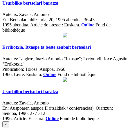
Usurbilko bertsolari baratza
Auteurs:
Zavala, Antonio
En:
Bertsolari aldizkaria, 20, 1995 abendua, 36-43
1995 abendua.
Article de presse : Euskara.
Online
Fond de
bibliothèque
Errikotxia, Itxaspe ta beste zenbait bertsolari
Auteurs:
Izagirre, Inazio Antonio "Itxaspe"; Lertxundi, Joxe Agustin
"Errikotxia"
Publication:
Tolosa: Auspoa, 1966
1966.
Livre: Euskara.
Online
Fond de bibliothèque
Usurbilko bertsolari baratza
Auteurs:
Zavala, Antonio
En:
Auspoaren auspoa II (itzaldiak / conferencias)
, Oiartzun:
Sendoa, 1996, 277-312
1996.
Article: Euskara.
Online
Fond de bibliothèque
×