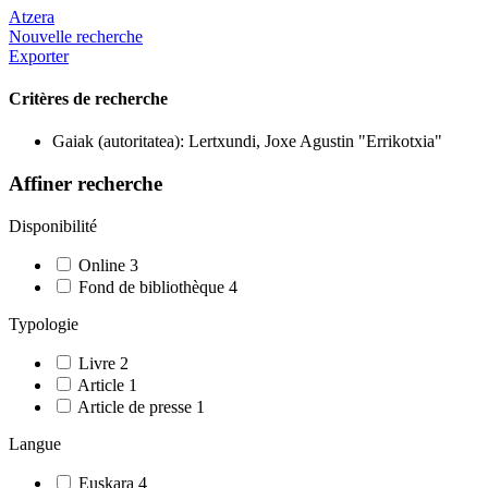
Atzera
Nouvelle recherche
Exporter
Critères de recherche
Gaiak (autoritatea): Lertxundi, Joxe Agustin "Errikotxia"
Affiner recherche
Disponibilité
Online
3
Fond de bibliothèque
4
Typologie
Livre
2
Article
1
Article de presse
1
Langue
Euskara
4