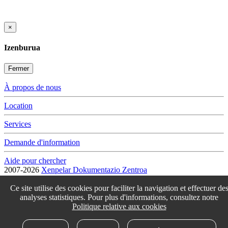
×
Izenburua
Fermer
À propos de nous
Location
Services
Demande d'information
Aide pour chercher
2007-2026
Xenpelar Dokumentazio Zentroa
Subijana Etxea. Kale Nagusia 70. 20150 Villabona
T. (+34) 943 69 42 77 / F. (+34) 943 69 30 41 / xenpelar [a bildua]
Ce site utilise des cookies pour faciliter la navigation et effectuer de
bertsozale.eus /
Lege oharra
/
Pribatutasun politika
/
Cookie politika
analyses statistiques. Pour plus d'informations, consultez notre
/
Babesle eta laguntzaileak
/
Changer les paramétres des cookies
Politique relative aux cookies