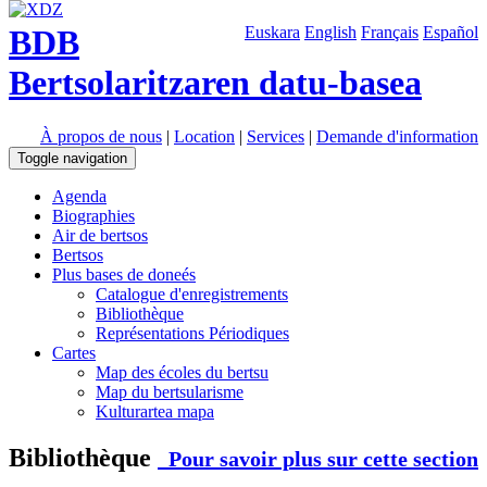
BDB
Euskara
English
Français
Español
Bertsolaritzaren datu-basea
À propos de nous
|
Location
|
Services
|
Demande d'information
Toggle navigation
Agenda
Biographies
Air de bertsos
Bertsos
Plus bases de doneés
Catalogue d'enregistrements
Bibliothèque
Représentations Périodiques
Cartes
Map des écoles du bertsu
Map du bertsularisme
Kulturartea mapa
Bibliothèque
Pour savoir plus sur cette section