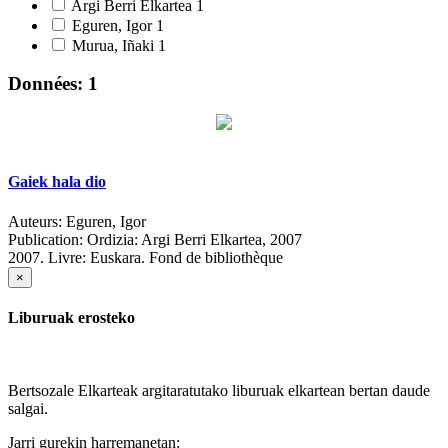
Argi Berri Elkartea
1
Eguren, Igor
1
Murua, Iñaki
1
Données: 1
Gaiek hala dio
Auteurs:
Eguren, Igor
Publication:
Ordizia: Argi Berri Elkartea, 2007
2007.
Livre: Euskara. Fond de bibliothèque
×
Liburuak erosteko
Bertsozale Elkarteak argitaratutako liburuak elkartean bertan daude
salgai.
Jarri gurekin harremanetan: