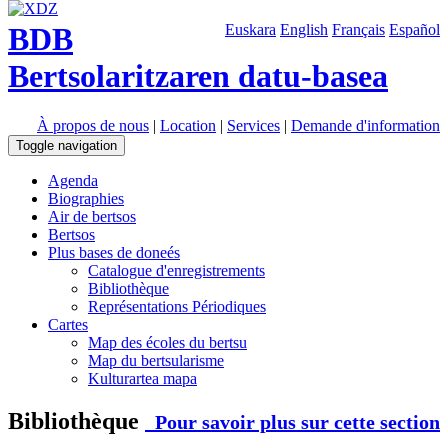
BDB
Euskara
English
Français
Español
Bertsolaritzaren datu-basea
À propos de nous
|
Location
|
Services
|
Demande d'information
Toggle navigation
Agenda
Biographies
Air de bertsos
Bertsos
Plus bases de doneés
Catalogue d'enregistrements
Bibliothèque
Représentations Périodiques
Cartes
Map des écoles du bertsu
Map du bertsularisme
Kulturartea mapa
Bibliothèque
Pour savoir plus sur cette section