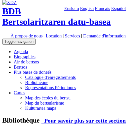
BDB
Euskara
English
Français
Español
Bertsolaritzaren datu-basea
À propos de nous
|
Location
|
Services
|
Demande d'information
Toggle navigation
Agenda
Biographies
Air de bertsos
Bertsos
Plus bases de doneés
Catalogue d'enregistrements
Bibliothèque
Représentations Périodiques
Cartes
Map des écoles du bertsu
Map du bertsularisme
Kulturartea mapa
Bibliothèque
Pour savoir plus sur cette section