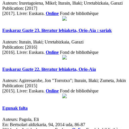
Auteurs:
Iruretagoiena, Mikel; Iturain, Iñaki; Urretabizkaia, Garazi
Publication:
[2017]
[2017].
Livre: Euskara.
Online
Fond de bibliothèque
Euskaraz Gazte 23. literatur lehiaketa, Orio-Aia : sariak
Auteurs:
Iturain, Iñaki; Urretabizkaia, Garazi
Publication:
[2016]
[2016].
Livre: Euskara.
Online
Fond de bibliothèque
Euskaraz Gazte 22. literatur lehiaketa, Orio-Aia
Auteurs:
Agirresarobe, Jon "Torrotxo"; Iturain, Iñaki; Zumeta, Jokin
Publication:
[2015]
[2015].
Livre: Euskara.
Online
Fond de bibliothèque
Egunak falta
Auteurs:
Pagola, Eli
En:
Bertsolari aldizkaria, 94, 2014 uda, 86-87