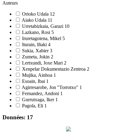
Auteurs
Orioko Udala
12
Aiako Udala
11
Urretabizkaia, Garazi
10
Lazkano, Rosi
5
Iruretagoiena, Mikel
5
Iturain, Iñaki
4
Sukia, Xabier
3
Zumeta, Jokin
2
Lertxundi, Joxe Mari
2
Xenpelar Dokumentazio Zentroa
2
Mujika, Ainhoa
1
Esoain, Ibai
1
Agirresarobe, Jon "Torrotxo"
1
Fernandez, Andoni
1
Gurrutxaga, Iker
1
Pagola, Eli
1
Données: 17