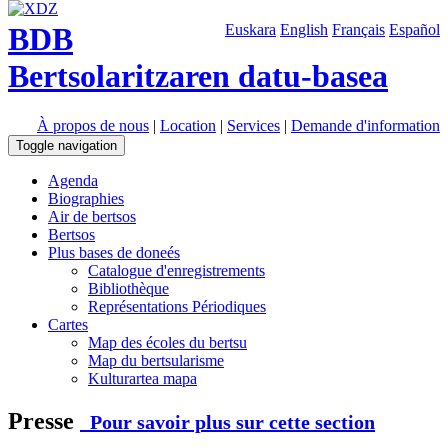
BDB
Euskara
English
Français
Español
Bertsolaritzaren datu-basea
À propos de nous
|
Location
|
Services
|
Demande d'information
Toggle navigation
Agenda
Biographies
Air de bertsos
Bertsos
Plus bases de doneés
Catalogue d'enregistrements
Bibliothèque
Représentations Périodiques
Cartes
Map des écoles du bertsu
Map du bertsularisme
Kulturartea mapa
Presse
Pour savoir plus sur cette section