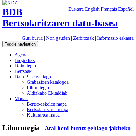
BDB
Euskara
English
Français
Español
Bertsolaritzaren datu-basea
Guri buruz
|
Non gauden
|
Zerbitzuak
|
Informazio eskaera
Toggle navigation
Agenda
Biografiak
Doinutegia
Bertsoak
Datu Base gehiago
Grabazioen katalogoa
Liburutegia
Aldizkako Ekitaldiak
Mapak
Bertso-eskolen mapa
Bertsolaritzaren mapa
Kulturartea mapa
Liburutegia
Atal honi buruz gehiago jakiteko