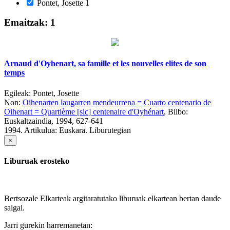
Pontet, Josette
1
Emaitzak: 1
Arnaud d'Oyhenart, sa famille et les nouvelles elites de son
temps
Egileak:
Pontet, Josette
Non:
Oihenarten laugarren mendeurrena = Cuarto centenario de
Oihenart = Quartième [sic] centenaire d'Oyhénart
, Bilbo:
Euskaltzaindia, 1994, 627-641
1994.
Artikulua: Euskara. Liburutegian
×
Liburuak erosteko
Bertsozale Elkarteak argitaratutako liburuak elkartean bertan daude
salgai.
Jarri gurekin harremanetan: