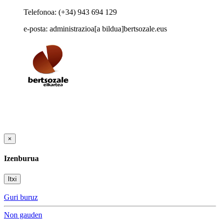
Telefonoa: (+34) 943 694 129
e-posta: administrazioa[a bildua]bertsozale.eus
×
Izenburua
Itxi
Guri buruz
Non gauden