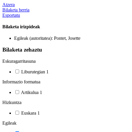
Atzera
Bilaketa berria
Esportatu
Bilaketa irizpideak
Egileak (autoritatea): Pontet, Josette
Bilaketa zehaztu
Eskuragarritasuna
Liburutegian
1
Informazio formatua
Artikulua
1
Hizkuntza
Euskara
1
Egileak