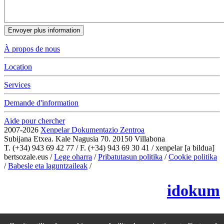
Envoyer plus information
À propos de nous
Location
Services
Demande d'information
Aide pour chercher
2007-2026
Xenpelar Dokumentazio Zentroa
Subijana Etxea. Kale Nagusia 70. 20150 Villabona
T. (+34) 943 69 42 77 / F. (+34) 943 69 30 41 / xenpelar [a bildua]
bertsozale.eus /
Lege oharra
/
Pribatutasun politika
/
Cookie politika
/
Babesle eta laguntzaileak
/
Changer les paramétres des cookies
idokum