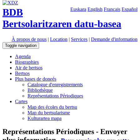
BDB
Euskara
English
Français
Español
Bertsolaritzaren datu-basea
À propos de nous
|
Location
|
Services
|
Demande d'information
Toggle navigation
Agenda
Biographies
Air de bertsos
Bertsos
Plus bases de doneés
Catalogue d'enregistrements
Bibliothèque
Représentations Périodiques
Cartes
Map des écoles du bertsu
Map du bertsularisme
Kulturartea mapa
Représentations Périodiques - Envoyer
plus information