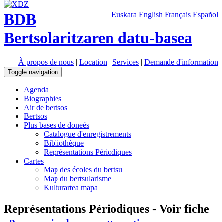
BDB
Euskara
English
Français
Español
Bertsolaritzaren datu-basea
À propos de nous
|
Location
|
Services
|
Demande d'information
Toggle navigation
Agenda
Biographies
Air de bertsos
Bertsos
Plus bases de doneés
Catalogue d'enregistrements
Bibliothèque
Représentations Périodiques
Cartes
Map des écoles du bertsu
Map du bertsularisme
Kulturartea mapa
Représentations Périodiques - Voir fiche