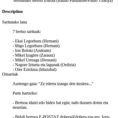
Hernaniko Bertso Eskola (Iraulio Panttalone/Paulo Txikiya)
Description
Saritutako lana
7 bertso sarituak:
- Ekai Legorburu (Hernani)
- Iñigo Legorburu (Hernani)
- Ion Beloki (Andoain)
- Mikel Izagirre (Zarautz)
- Mikel Urreaga (Hernani)
- Nagore Iztueta eta lagunak (Ordizia)
- Oier Eziolaza (Idiazabal)
Oinarriak
Aurtengo gaia: "Ze ederra izango den itzulera..."
Parte hartzeko:
- Bertsoa idatzi edo bideo bat egin; nahi duzuen doinu eta
neurrian.
- Bidali bertsoa E-POSTAZ dobera@dobera.eus-era. Izen-