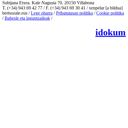
Subijana Etxea. Kale Nagusia 70. 20150 Villabona
T. (+34) 943 69 42 77 / F. (+34) 943 69 30 41 / xenpelar [a bildua]
bertsozale.eus /
Lege oharra
/
Pribatutasun politika
/
Cookie politika
/
Babesle eta laguntzaileak
/
Changer les paramétres des cookies
idokum