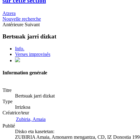
sur cette section
Atzera
Nouvelle recherche
Antérieure
Suivant
Bertsuak jarri dizkat
Info.
Verses improvisés
Information genérale
Titre
Bertsuak jarri dizkat
Type
Irrizkoa
Créatrice/teur
Zubiria, Amaia
Publié
Disko eta kasetetan:
ZUBIRIA Amaia, Amonaren mengantza, CD, IZ Donostia 199