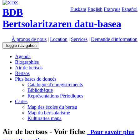
BDB
Euskara
English
Français
Español
Bertsolaritzaren datu-basea
À propos de nous
|
Location
|
Services
|
Demande d'information
Toggle navigation
Agenda
Biographies
Air de bertsos
Bertsos
Plus bases de doneés
Catalogue d'enregistrements
Bibliothèque
Représentations Périodiques
Cartes
Map des écoles du bertsu
Map du bertsularisme
Kulturartea mapa
Air de bertsos - Voir fiche
Pour savoir plus