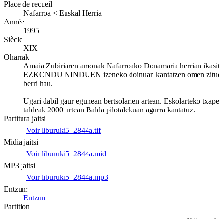
Place de recueil
Nafarroa < Euskal Herria
Année
1995
Siècle
XIX
Oharrak
Amaia Zubiriaren amonak Nafarroako Donamaria herrian ikasi
EZKONDU NINDUEN izeneko doinuan kantatzen omen zituen 
berri hau.
Ugari dabil gaur egunean bertsolarien artean. Eskolarteko txap
taldeak 2000 urtean Balda pilotalekuan agurra kantatuz.
Partitura jaitsi
Voir liburuki5_2844a.tif
Midia jaitsi
Voir liburuki5_2844a.mid
MP3 jaitsi
Voir liburuki5_2844a.mp3
Entzun:
Entzun
Partition