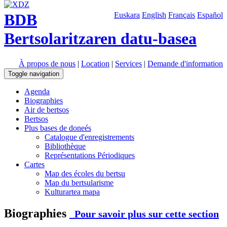
BDB
Euskara
English
Français
Español
Bertsolaritzaren datu-basea
À propos de nous
|
Location
|
Services
|
Demande d'information
Toggle navigation
Agenda
Biographies
Air de bertsos
Bertsos
Plus bases de doneés
Catalogue d'enregistrements
Bibliothèque
Représentations Périodiques
Cartes
Map des écoles du bertsu
Map du bertsularisme
Kulturartea mapa
Biographies
Pour savoir plus sur cette section