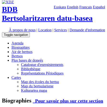
BDB
Euskara
English
Français
Español
Bertsolaritzaren datu-basea
À propos de nous
|
Location
|
Services
|
Demande d'information
Toggle navigation
Agenda
Biographies
Air de bertsos
Bertsos
Plus bases de doneés
Catalogue d'enregistrements
Bibliothèque
Représentations Périodiques
Cartes
Map des écoles du bertsu
Map du bertsularisme
Kulturartea mapa
Biographies
Pour savoir plus sur cette section