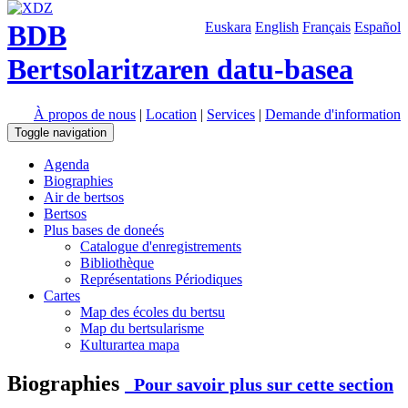
BDB
Euskara
English
Français
Español
Bertsolaritzaren datu-basea
À propos de nous
|
Location
|
Services
|
Demande d'information
Toggle navigation
Agenda
Biographies
Air de bertsos
Bertsos
Plus bases de doneés
Catalogue d'enregistrements
Bibliothèque
Représentations Périodiques
Cartes
Map des écoles du bertsu
Map du bertsularisme
Kulturartea mapa
Biographies
Pour savoir plus sur cette section