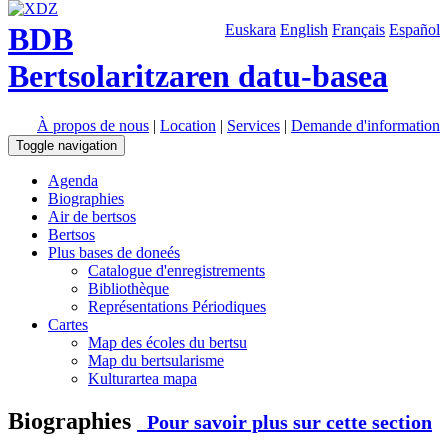
BDB
Euskara
English
Français
Español
Bertsolaritzaren datu-basea
À propos de nous
|
Location
|
Services
|
Demande d'information
Toggle navigation
Agenda
Biographies
Air de bertsos
Bertsos
Plus bases de doneés
Catalogue d'enregistrements
Bibliothèque
Représentations Périodiques
Cartes
Map des écoles du bertsu
Map du bertsularisme
Kulturartea mapa
Biographies
Pour savoir plus sur cette section