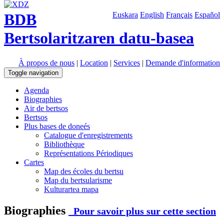
BDB
Euskara
English
Français
Español
Bertsolaritzaren datu-basea
À propos de nous
|
Location
|
Services
|
Demande d'information
Toggle navigation
Agenda
Biographies
Air de bertsos
Bertsos
Plus bases de doneés
Catalogue d'enregistrements
Bibliothèque
Représentations Périodiques
Cartes
Map des écoles du bertsu
Map du bertsularisme
Kulturartea mapa
Biographies
Pour savoir plus sur cette section