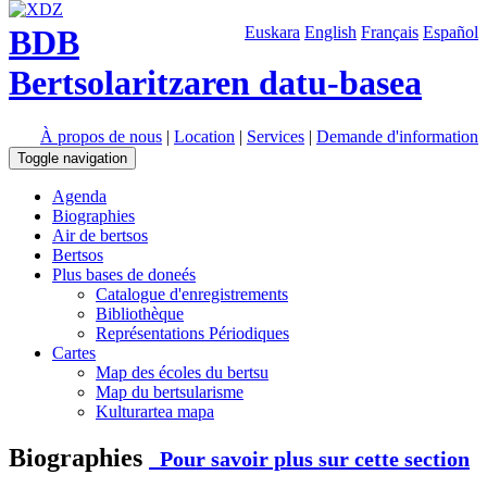
BDB
Euskara
English
Français
Español
Bertsolaritzaren datu-basea
À propos de nous
|
Location
|
Services
|
Demande d'information
Toggle navigation
Agenda
Biographies
Air de bertsos
Bertsos
Plus bases de doneés
Catalogue d'enregistrements
Bibliothèque
Représentations Périodiques
Cartes
Map des écoles du bertsu
Map du bertsularisme
Kulturartea mapa
Biographies
Pour savoir plus sur cette section