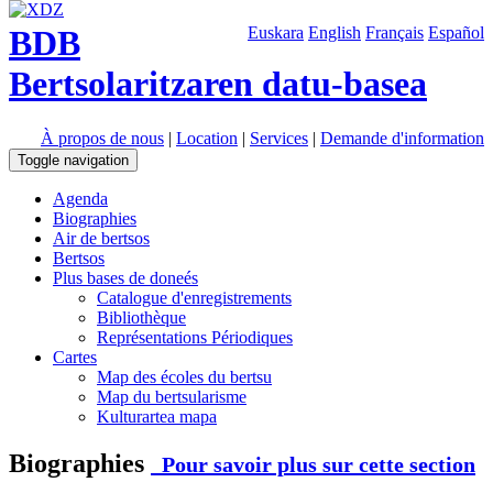
BDB
Euskara
English
Français
Español
Bertsolaritzaren datu-basea
À propos de nous
|
Location
|
Services
|
Demande d'information
Toggle navigation
Agenda
Biographies
Air de bertsos
Bertsos
Plus bases de doneés
Catalogue d'enregistrements
Bibliothèque
Représentations Périodiques
Cartes
Map des écoles du bertsu
Map du bertsularisme
Kulturartea mapa
Biographies
Pour savoir plus sur cette section