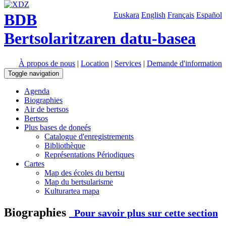
BDB
Euskara
English
Français
Español
Bertsolaritzaren datu-basea
À propos de nous
|
Location
|
Services
|
Demande d'information
Toggle navigation
Agenda
Biographies
Air de bertsos
Bertsos
Plus bases de doneés
Catalogue d'enregistrements
Bibliothèque
Représentations Périodiques
Cartes
Map des écoles du bertsu
Map du bertsularisme
Kulturartea mapa
Biographies
Pour savoir plus sur cette section