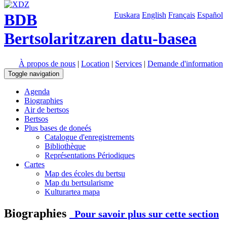
BDB
Euskara
English
Français
Español
Bertsolaritzaren datu-basea
À propos de nous
|
Location
|
Services
|
Demande d'information
Toggle navigation
Agenda
Biographies
Air de bertsos
Bertsos
Plus bases de doneés
Catalogue d'enregistrements
Bibliothèque
Représentations Périodiques
Cartes
Map des écoles du bertsu
Map du bertsularisme
Kulturartea mapa
Biographies
Pour savoir plus sur cette section