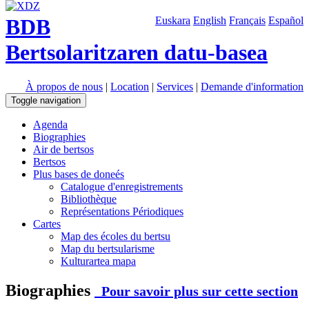
BDB
Euskara
English
Français
Español
Bertsolaritzaren datu-basea
À propos de nous
|
Location
|
Services
|
Demande d'information
Toggle navigation
Agenda
Biographies
Air de bertsos
Bertsos
Plus bases de doneés
Catalogue d'enregistrements
Bibliothèque
Représentations Périodiques
Cartes
Map des écoles du bertsu
Map du bertsularisme
Kulturartea mapa
Biographies
Pour savoir plus sur cette section