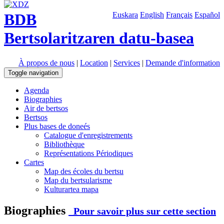
BDB
Euskara
English
Français
Español
Bertsolaritzaren datu-basea
À propos de nous
|
Location
|
Services
|
Demande d'information
Toggle navigation
Agenda
Biographies
Air de bertsos
Bertsos
Plus bases de doneés
Catalogue d'enregistrements
Bibliothèque
Représentations Périodiques
Cartes
Map des écoles du bertsu
Map du bertsularisme
Kulturartea mapa
Biographies
Pour savoir plus sur cette section