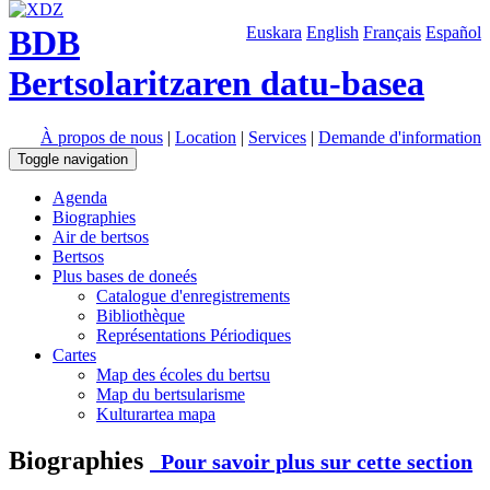
BDB
Euskara
English
Français
Español
Bertsolaritzaren datu-basea
À propos de nous
|
Location
|
Services
|
Demande d'information
Toggle navigation
Agenda
Biographies
Air de bertsos
Bertsos
Plus bases de doneés
Catalogue d'enregistrements
Bibliothèque
Représentations Périodiques
Cartes
Map des écoles du bertsu
Map du bertsularisme
Kulturartea mapa
Biographies
Pour savoir plus sur cette section