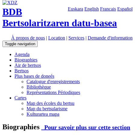
BDB
Euskara
English
Français
Español
Bertsolaritzaren datu-basea
À propos de nous
|
Location
|
Services
|
Demande d'information
Toggle navigation
Agenda
Biographies
Air de bertsos
Bertsos
Plus bases de doneés
Catalogue d'enregistrements
Bibliothèque
Représentations Périodiques
Cartes
Map des écoles du bertsu
Map du bertsularisme
Kulturartea mapa
Biographies
Pour savoir plus sur cette section