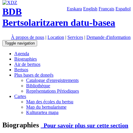
BDB
Euskara
English
Français
Español
Bertsolaritzaren datu-basea
À propos de nous
|
Location
|
Services
|
Demande d'information
Toggle navigation
Agenda
Biographies
Air de bertsos
Bertsos
Plus bases de doneés
Catalogue d'enregistrements
Bibliothèque
Représentations Périodiques
Cartes
Map des écoles du bertsu
Map du bertsularisme
Kulturartea mapa
Biographies
Pour savoir plus sur cette section