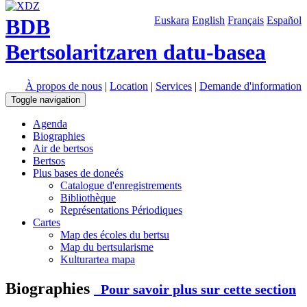
BDB
Euskara
English
Français
Español
Bertsolaritzaren datu-basea
À propos de nous
|
Location
|
Services
|
Demande d'information
Toggle navigation
Agenda
Biographies
Air de bertsos
Bertsos
Plus bases de doneés
Catalogue d'enregistrements
Bibliothèque
Représentations Périodiques
Cartes
Map des écoles du bertsu
Map du bertsularisme
Kulturartea mapa
Biographies
Pour savoir plus sur cette section