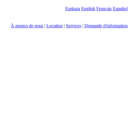
Euskara
English
Français
Español
À propos de nous
|
Location
|
Services
|
Demande d'information