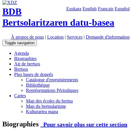
BDB
Euskara
English
Français
Español
Bertsolaritzaren datu-basea
À propos de nous
|
Location
|
Services
|
Demande d'information
Toggle navigation
Agenda
Biographies
Air de bertsos
Bertsos
Plus bases de doneés
Catalogue d'enregistrements
Bibliothèque
Représentations Périodiques
Cartes
Map des écoles du bertsu
Map du bertsularisme
Kulturartea mapa
Biographies
Pour savoir plus sur cette section