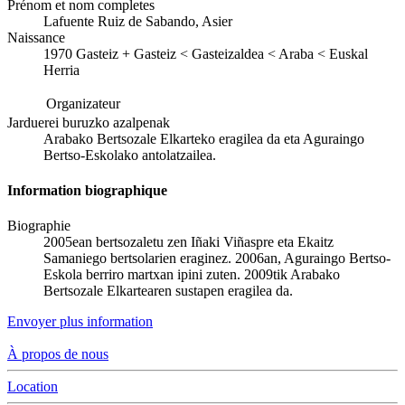
Prénom et nom completes
Lafuente Ruiz de Sabando, Asier
Naissance
1970
Gasteiz
+
Gasteiz < Gasteizaldea < Araba < Euskal
Herria
Organizateur
Jarduerei buruzko azalpenak
Arabako Bertsozale Elkarteko eragilea da eta Aguraingo
Bertso-Eskolako antolatzailea.
Information biographique
Biographie
2005ean bertsozaletu zen Iñaki Viñaspre eta Ekaitz
Samaniego bertsolarien eraginez. 2006an, Aguraingo Bertso-
Eskola berriro martxan ipini zuten. 2009tik Arabako
Bertsozale Elkartearen sustapen eragilea da.
Envoyer plus information
À propos de nous
Location