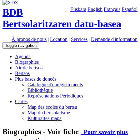
BDB
Euskara
English
Français
Español
Bertsolaritzaren datu-basea
À propos de nous
|
Location
|
Services
|
Demande d'information
Toggle navigation
Agenda
Biographies
Air de bertsos
Bertsos
Plus bases de doneés
Catalogue d'enregistrements
Bibliothèque
Représentations Périodiques
Cartes
Map des écoles du bertsu
Map du bertsularisme
Kulturartea mapa
Biographies - Voir fiche
Pour savoir plus