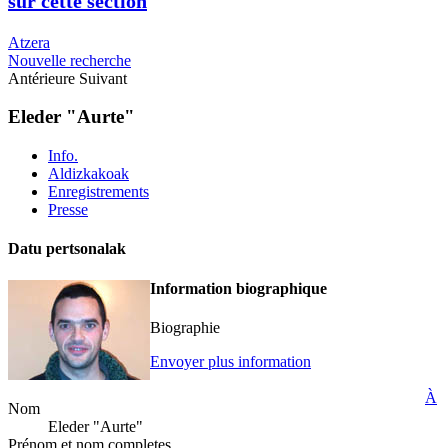
sur cette section
Atzera
Nouvelle recherche
Antérieure
Suivant
Eleder "Aurte"
Info.
Aldizkakoak
Enregistrements
Presse
Datu pertsonalak
Information biographique
Biographie
Envoyer plus information
À
Nom
Eleder "Aurte"
Prénom et nom completes