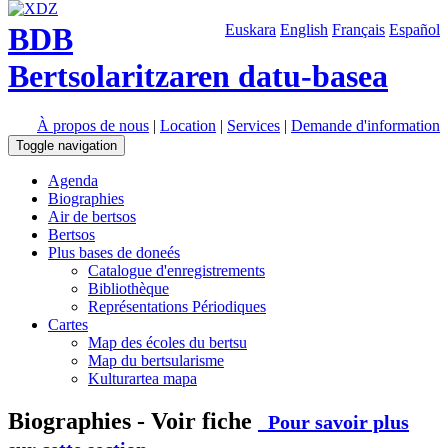
BDB
Euskara
English
Français
Español
Bertsolaritzaren datu-basea
À propos de nous
|
Location
|
Services
|
Demande d'information
Toggle navigation
Agenda
Biographies
Air de bertsos
Bertsos
Plus bases de doneés
Catalogue d'enregistrements
Bibliothèque
Représentations Périodiques
Cartes
Map des écoles du bertsu
Map du bertsularisme
Kulturartea mapa
Biographies - Voir fiche
Pour savoir plus