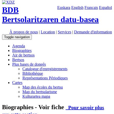
BDB
Euskara
English
Français
Español
Bertsolaritzaren datu-basea
À propos de nous
|
Location
|
Services
|
Demande d'information
Toggle navigation
Agenda
Biographies
Air de bertsos
Bertsos
Plus bases de doneés
Catalogue d'enregistrements
Bibliothèque
Représentations Périodiques
Cartes
Map des écoles du bertsu
Map du bertsularisme
Kulturartea mapa
Biographies - Voir fiche
Pour savoir plus