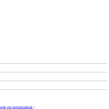
esle eta laguntzaileak
/
Changer les paramétres des cookies