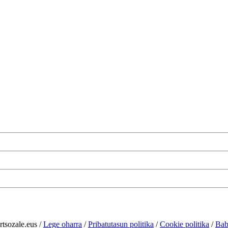
rtsozale.eus /
Lege oharra
/
Pribatutasun politika
/
Cookie politika
/
Bab