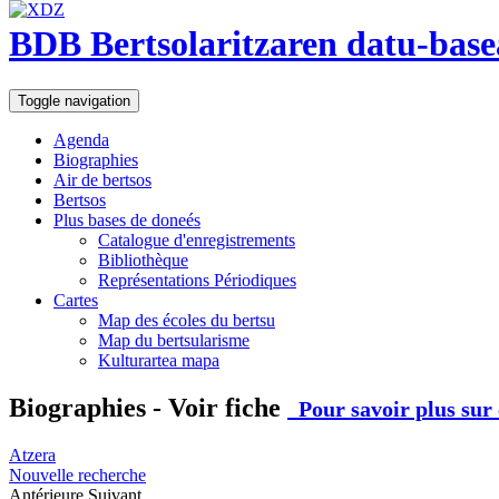
BDB Bertsolaritzaren datu-base
Toggle navigation
Agenda
Biographies
Air de bertsos
Bertsos
Plus bases de doneés
Catalogue d'enregistrements
Bibliothèque
Représentations Périodiques
Cartes
Map des écoles du bertsu
Map du bertsularisme
Kulturartea mapa
Biographies - Voir fiche
Pour savoir plus sur 
Atzera
Nouvelle recherche
Antérieure
Suivant