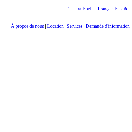
Euskara
English
Français
Español
À propos de nous
|
Location
|
Services
|
Demande d'information